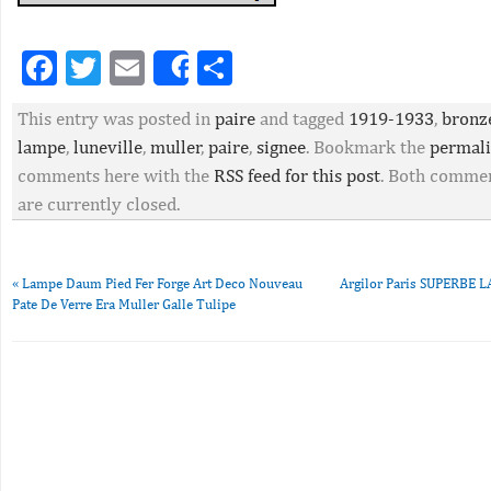
Facebook
Twitter
Email
Partager
Share
This entry was posted in
paire
and tagged
1919-1933
,
bronz
lampe
,
luneville
,
muller
,
paire
,
signee
. Bookmark the
permal
comments here with the
RSS feed for this post
. Both commen
are currently closed.
«
Lampe Daum Pied Fer Forge Art Deco Nouveau
Argilor Paris SUPERBE
Pate De Verre Era Muller Galle Tulipe