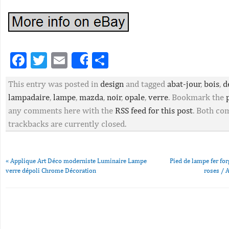
Facebook
Twitter
Email
Partager
Share
This entry was posted in
design
and tagged
abat-jour
,
bois
,
d
lampadaire
,
lampe
,
mazda
,
noir
,
opale
,
verre
. Bookmark the
any comments here with the
RSS feed for this post
. Both c
trackbacks are currently closed.
«
Applique Art Déco moderniste Luminaire Lampe
Pied de lampe fer fo
verre dépoli Chrome Décoration
roses / 