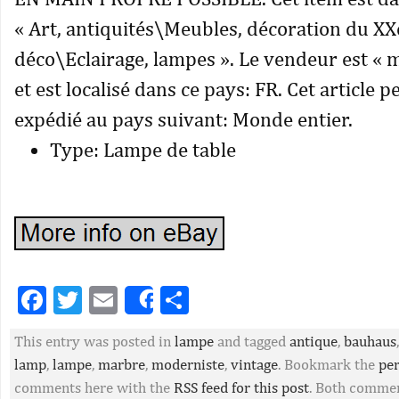
« Art, antiquités\Meubles, décoration du X
déco\Eclairage, lampes ». Le vendeur est « 
et est localisé dans ce pays: FR. Cet article p
expédié au pays suivant: Monde entier.
Type: Lampe de table
Facebook
Twitter
Email
Partager
Share
This entry was posted in
lampe
and tagged
antique
,
bauhaus
lamp
,
lampe
,
marbre
,
moderniste
,
vintage
. Bookmark the
pe
comments here with the
RSS feed for this post
. Both commen