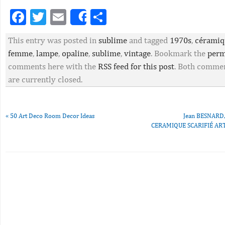
Facebook
Twitter
Email
Partager
Share
This entry was posted in
sublime
and tagged
1970s
,
céramiq
femme
,
lampe
,
opaline
,
sublime
,
vintage
. Bookmark the
perm
comments here with the
RSS feed for this post
. Both commen
are currently closed.
«
50 Art Deco Room Decor Ideas
Jean BESNARD
CERAMIQUE SCARIFIÉ AR