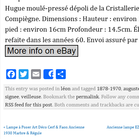
Hugue moulé-pressé dépoli de la Cristalleri
Compiègne. Dimensions : Hauteur : environ
pied : environ 16cm Profondeur : 14.5cm. Él
refaite dans les années 60. Envoi assuré par
Facebook
Twitter
Email
Partager
Share
This entry was posted in
léon
and tagged
1878-1970
,
august
signee
,
veilleuse
. Bookmark the
permalink
. Follow any comm
RSS feed for this post
. Both comments and trackbacks are cu
«
Lampe à Poser Art Déco Cerf & Faon Ancienne
Ancienne lampe EZ
1930 Marbre & Régule