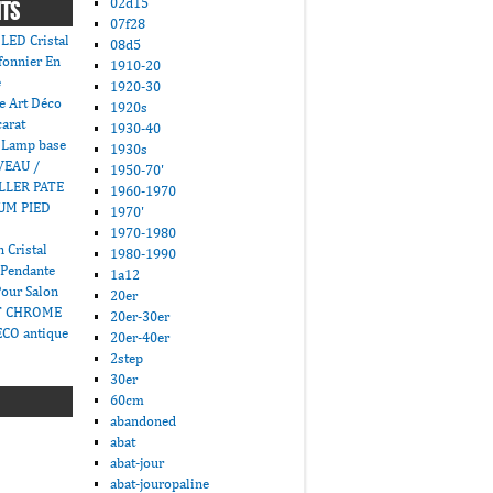
02d15
NTS
07f28
LED Cristal
08d5
fonnier En
1910-20
e
1920-30
e Art Déco
1920s
carat
1930-40
 Lamp base
1930s
VEAU /
1950-70'
LLER PATE
1960-1970
UM PIED
1970'
1970-1980
 Cristal
1980-1990
 Pendante
1a12
Pour Salon
20er
T CHROME
20er-30er
CO antique
20er-40er
2step
30er
60cm
abandoned
abat
abat-jour
abat-jouropaline