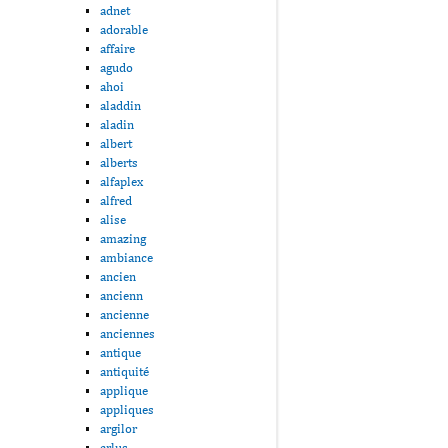
adnet
adorable
affaire
agudo
ahoi
aladdin
aladin
albert
alberts
alfaplex
alfred
alise
amazing
ambiance
ancien
ancienn
ancienne
anciennes
antique
antiquité
applique
appliques
argilor
arlus