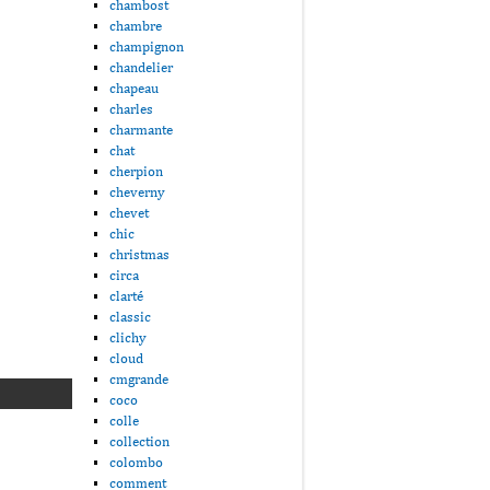
chambost
chambre
champignon
chandelier
chapeau
charles
charmante
chat
cherpion
cheverny
chevet
chic
christmas
circa
clarté
classic
clichy
cloud
cmgrande
coco
colle
collection
colombo
comment