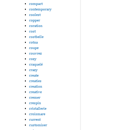
compact
contemporary
coolest
copper
coration
cost
costbelle
cotna
coupe
couvrez
cozy
craquelé
crazy
create
creaties
creation
creative
cremer
crespin
cristallerie
croismare
current
customiser