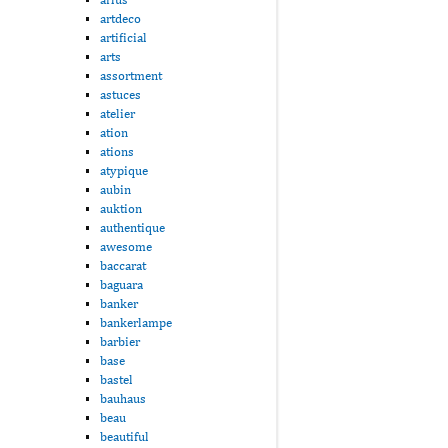
artdeco
artificial
arts
assortment
astuces
atelier
ation
ations
atypique
aubin
auktion
authentique
awesome
baccarat
baguara
banker
bankerlampe
barbier
base
bastel
bauhaus
beau
beautiful