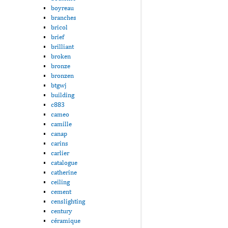
boyreau
branches
bricol
brief
brilliant
broken
bronze
bronzen
btgwj
building
c883
cameo
camille
canap
carins
carlier
catalogue
catherine
ceiling
cement
censlighting
century
céramique