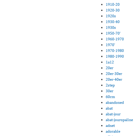
1910-20
1920-30
1920s
1930-40
1930s
1950-70'
1960-1970
1970'
1970-1980
1980-1990
1a12
20er
20er-30er
20er-40er
2step
30er
60cm
abandoned
abat
abat-jour
abat-jouropaline
adnet
adorable