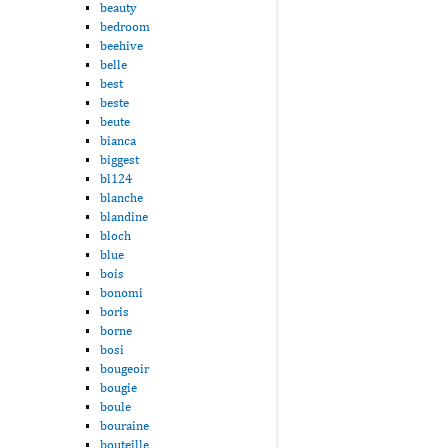
beauty
bedroom
beehive
belle
best
beste
beute
bianca
biggest
bl124
blanche
blandine
bloch
blue
bois
bonomi
boris
borne
bosi
bougeoir
bougie
boule
bouraine
bouteille