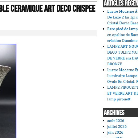
ARTICLES RÉCE
ble Ceramique Art Deco Crispee
Lustre Moderne À 
De Luxe 2 En 1pla
Cristal Dorée Bas
Rare pied de lamp
en opaline de Bac
création Dunaime
LAMPE ART NOU
DECO TULIPE MU
DE VERRE era DA
BRONZE
Lustre Moderne En
Luminaire Lampe
Ovale En Cristal, 
LAMPE PIROUET
ET VERRE ART DE
lamp pirouett
ARCHIVES
août 2026
juillet 2026
juin 2026