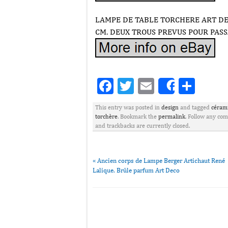
LAMPE DE TABLE TORCHERE ART DEC
CM. DEUX TROUS PREVUS POUR PASS
Facebook
Twitter
Email
Part
Share
This entry was posted in
design
and tagged
céram
torchère
. Bookmark the
permalink
. Follow any co
and trackbacks are currently closed.
«
Ancien corps de Lampe Berger Artichaut René
Lalique. Brûle parfum Art Deco