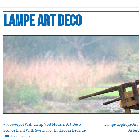
Lampe art deco
«
Flowerpot Wall Lamp Vp8 Modern Art Deco
Lampe applique Art D
Sconce Light With Switch For Bathroom Bedside
Aster
U0026 Stairway