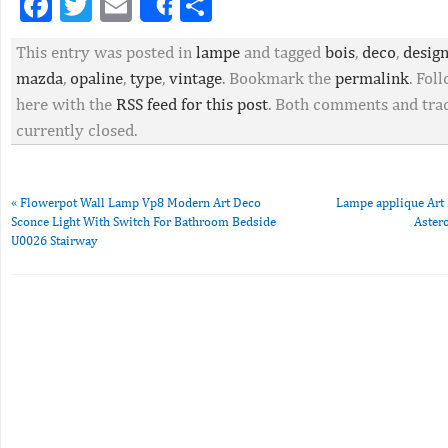
Facebook
Twitter
Email
Partager
Share
This entry was posted in
lampe
and tagged
bois
,
deco
,
desig
mazda
,
opaline
,
type
,
vintage
. Bookmark the
permalink
. Fo
here with the
RSS feed for this post
. Both comments and tra
currently closed.
«
Flowerpot Wall Lamp Vp8 Modern Art Deco
Lampe applique Art D
Sconce Light With Switch For Bathroom Bedside
Aster
U0026 Stairway