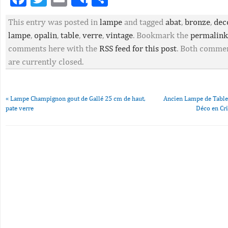
Share
This entry was posted in
lampe
and tagged
abat
,
bronze
,
dec
lampe
,
opalin
,
table
,
verre
,
vintage
. Bookmark the
permalink
comments here with the
RSS feed for this post
. Both commen
are currently closed.
«
Lampe Champignon gout de Gallé 25 cm de haut,
Ancien Lampe de Tabl
pate verre
Déco en Cri