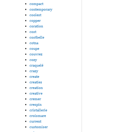
compact
contemporary
coolest
copper
coration
cost
costbelle
cotna
coupe
couvrez
cozy
craquelé
crazy
create
creaties
creation
creative
cremer
crespin
cristallerie
croismare
current
customiser