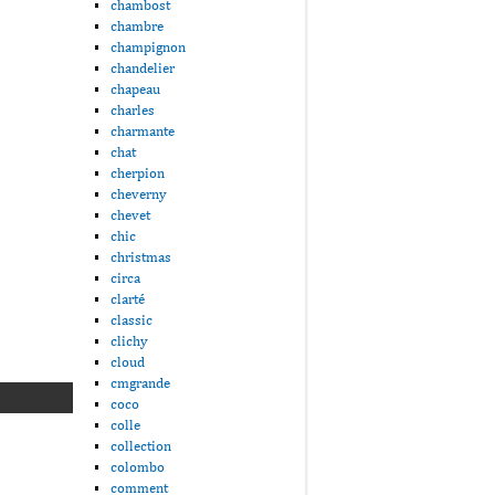
chambost
chambre
champignon
chandelier
chapeau
charles
charmante
chat
cherpion
cheverny
chevet
chic
christmas
circa
clarté
classic
clichy
cloud
cmgrande
coco
colle
collection
colombo
comment