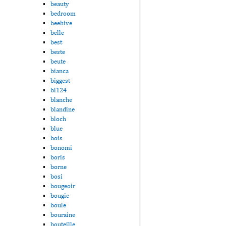
beauty
bedroom
beehive
belle
best
beste
beute
bianca
biggest
bl124
blanche
blandine
bloch
blue
bois
bonomi
boris
borne
bosi
bougeoir
bougie
boule
bouraine
bouteille