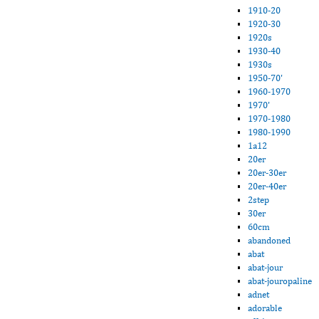
1910-20
1920-30
1920s
1930-40
1930s
1950-70'
1960-1970
1970'
1970-1980
1980-1990
1a12
20er
20er-30er
20er-40er
2step
30er
60cm
abandoned
abat
abat-jour
abat-jouropaline
adnet
adorable