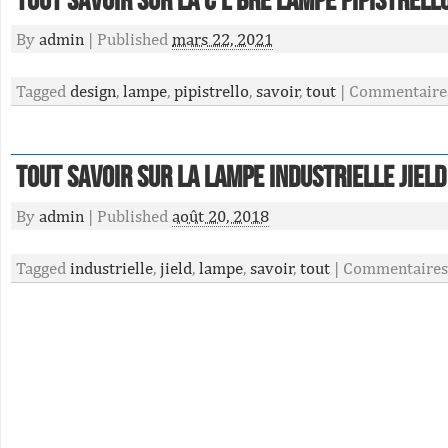
Tout Savoir Sur La C L Bre Lampe Pipistrell
By
admin
|
Published
mars 22, 2021
Tagged
design
,
lampe
,
pipistrello
,
savoir
,
tout
|
Commentaire
Tout Savoir Sur La Lampe Industrielle Jield
By
admin
|
Published
août 20, 2018
Tagged
industrielle
,
jield
,
lampe
,
savoir
,
tout
|
Commentaires