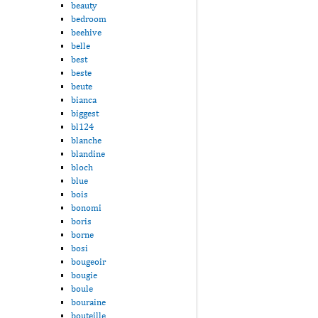
beauty
bedroom
beehive
belle
best
beste
beute
bianca
biggest
bl124
blanche
blandine
bloch
blue
bois
bonomi
boris
borne
bosi
bougeoir
bougie
boule
bouraine
bouteille