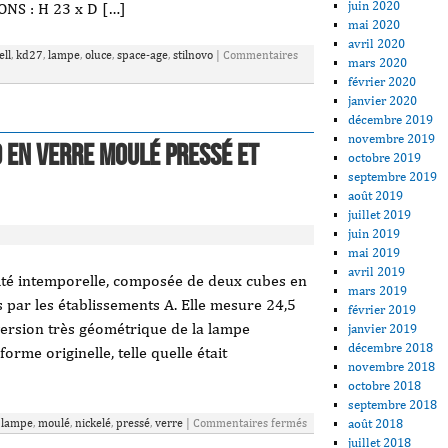
juin 2020
ONS : H 23 x D […]
mai 2020
avril 2020
ell
,
kd27
,
lampe
,
oluce
,
space-age
,
stilnovo
|
Commentaires
mars 2020
février 2020
janvier 2020
décembre 2019
novembre 2019
 En Verre Moulé Pressé Et
octobre 2019
septembre 2019
août 2019
juillet 2019
juin 2019
mai 2019
avril 2019
ité intemporelle, composée de deux cubes en
mars 2019
 par les établissements A. Elle mesure 24,5
février 2019
 version très géométrique de la lampe
janvier 2019
décembre 2018
rme originelle, telle quelle était
novembre 2018
octobre 2018
septembre 2018
août 2018
,
lampe
,
moulé
,
nickelé
,
pressé
,
verre
|
Commentaires fermés
juillet 2018