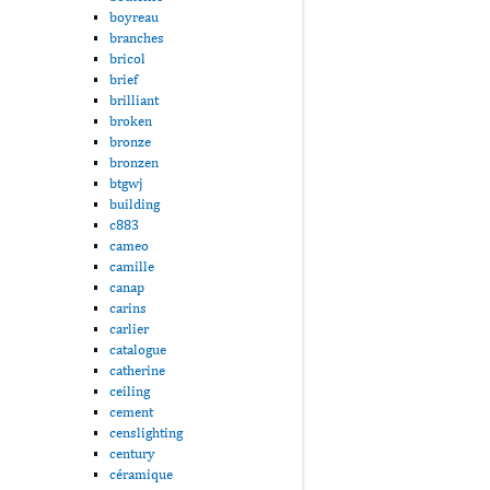
boyreau
branches
bricol
brief
brilliant
broken
bronze
bronzen
btgwj
building
c883
cameo
camille
canap
carins
carlier
catalogue
catherine
ceiling
cement
censlighting
century
céramique