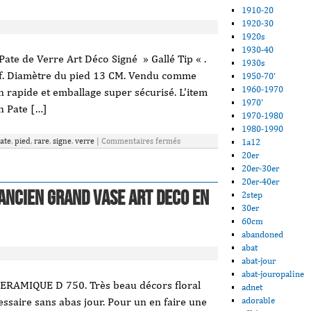
1910-20
1920-30
1920s
1930-40
te de Verre Art Déco Signé » Gallé Tip « .
1930s
lief. Diamètre du pied 13 CM. Vendu comme
1950-70'
1960-1970
n rapide et emballage super sécurisé. L’item
1970'
n Pate […]
1970-1980
1980-1990
ate
,
pied
,
rare
,
signe
,
verre
|
Commentaires fermés
1a12
20er
20er-30er
20er-40er
ANCIEN GRAND VASE ART DECO en
2step
30er
60cm
abandoned
abat
abat-jour
abat-jouropaline
AMIQUE D 750. Très beau décors floral
adnet
écessaire sans abas jour. Pour un en faire une
adorable