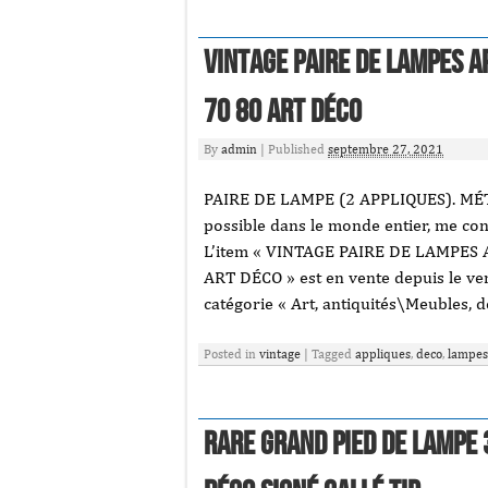
Vintage Paire De Lampes 
70 80 Art Déco
By
admin
|
Published
septembre 27, 2021
PAIRE DE LAMPE (2 APPLIQUES). MÉ
possible dans le monde entier, me cont
L’item « VINTAGE PAIRE DE LAMPES
ART DÉCO » est en vente depuis le ven
catégorie « Art, antiquités\Meubles,
Posted in
vintage
|
Tagged
appliques
,
deco
,
lampes
Rare Grand Pied de Lampe 