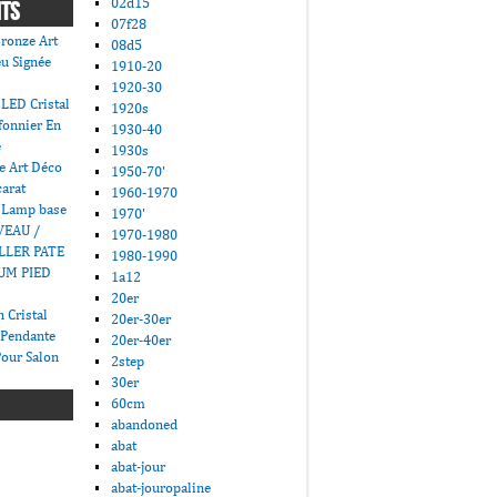
02d15
NTS
07f28
ronze Art
08d5
u Signée
1910-20
1920-30
LED Cristal
1920s
fonnier En
1930-40
e
1930s
e Art Déco
1950-70'
carat
1960-1970
 Lamp base
1970'
VEAU /
1970-1980
LLER PATE
1980-1990
UM PIED
1a12
20er
 Cristal
20er-30er
 Pendante
20er-40er
Pour Salon
2step
30er
60cm
abandoned
abat
abat-jour
abat-jouropaline