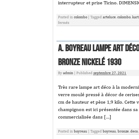
interrupteur et prise Ticino. DIMENSI
Posted in
colombo
|
Tagged
arteluce
,
colombo
,
kart
fermés
A. Boyreau Lampe Art Déco
Bronze Nickelé 1930
By
admin
|
Published
septembre 27, 2021
Très rare lampe art déco à la modern
verre moulé pressé à décor de cerises
cm de hauteur et pèse 1,9 kilo. Cette
champignon est ici présentée dans sa fo
commercialisée dans […]
Posted in
boyreau
|
Tagged
boyreau
,
bronze
,
deco