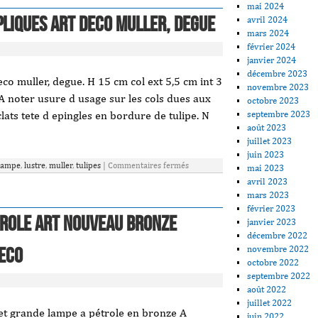
mai 2024
pliques art deco muller, degue
avril 2024
mars 2024
février 2024
janvier 2024
décembre 2023
eco muller, degue. H 15 cm col ext 5,5 cm int 3
novembre 2023
 A noter usure d usage sur les cols dues aux
octobre 2023
septembre 2023
lats tete d epingles en bordure de tulipe. N
août 2023
]
juillet 2023
juin 2023
lampe
,
lustre
,
muller
,
tulipes
|
Commentaires fermés
mai 2023
avril 2023
mars 2023
février 2023
TROLE ART NOUVEAU BRONZE
janvier 2023
décembre 2022
novembre 2022
eco
octobre 2022
septembre 2022
août 2022
juillet 2022
et grande lampe a pétrole en bronze A
juin 2022