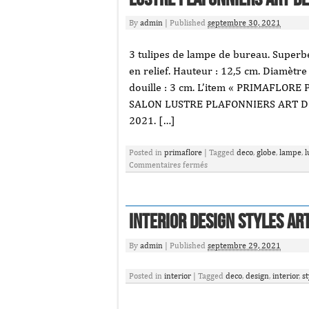
By
admin
|
Published
septembre 30, 2021
3 tulipes de lampe de bureau. Superbe
en relief. Hauteur : 12,5 cm. Diamètre
douille : 3 cm. L’item « PRIMAFLOR
SALON LUSTRE PLAFONNIERS ART DECO 
2021. […]
Posted in
primaflore
|
Tagged
deco
,
globe
,
lampe
,
l
Commentaires fermés
Interior Design Styles Ar
By
admin
|
Published
septembre 29, 2021
Posted in
interior
|
Tagged
deco
,
design
,
interior
,
st