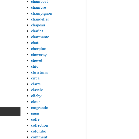
chambost
chambre
champignon
chandelier
chapeau
charles
charmante
chat
cherpion
cheverny
chevet
chic
christmas
circa
clarté
classic
clichy
cloud
cmgrande
coco
colle
collection
colombo
comment