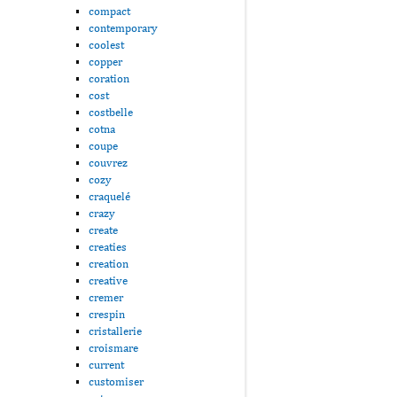
compact
contemporary
coolest
copper
coration
cost
costbelle
cotna
coupe
couvrez
cozy
craquelé
crazy
create
creaties
creation
creative
cremer
crespin
cristallerie
croismare
current
customiser