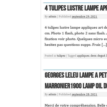
4 tulipes lustre lampe ap
By
admin
|
Published
septembre 29, 2021
4 tulipes lustre lampe appliques art d
cm. Photo 1 flash, photo 2 sans flash.
fixation voir photo. Quelques micro ec
hesitez pas questions supps. Frais […
Posted in
tulipes
|
Tagged
appliques
,
deco
,
degué
,
GEORGES LELEU LAMPE A PE
MARRONIER1900 lamp oil d
By
admin
|
Published
septembre 28, 2021
Merci de votre compréhension. Belle 