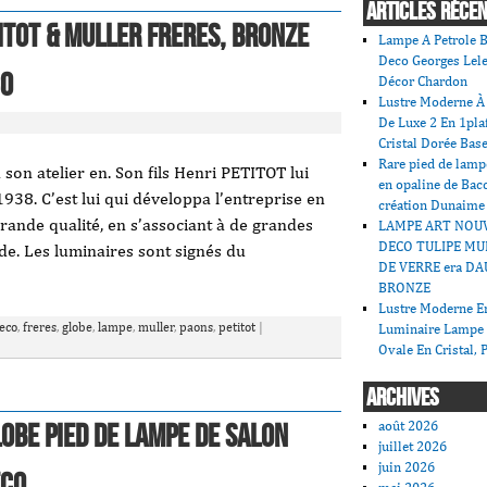
ARTICLES RÉCE
itot & Muller Freres, Bronze
Lampe A Petrole B
Deco Georges Lele
30
Décor Chardon
Lustre Moderne À 
De Luxe 2 En 1pla
Cristal Dorée Bas
Rare pied de lamp
son atelier en. Son fils Henri PETITOT lui
en opaline de Bac
1938. C’est lui qui développa l’entreprise en
création Dunaime
rande qualité, en s’associant à de grandes
LAMPE ART NOU
DECO TULIPE MU
de. Les luminaires sont signés du
DE VERRE era DA
BRONZE
Lustre Moderne En
eco
,
freres
,
globe
,
lampe
,
muller
,
paons
,
petitot
|
Luminaire Lampe
Ovale En Cristal, 
ARCHIVES
août 2026
lobe Pied De Lampe De Salon
juillet 2026
juin 2026
eco