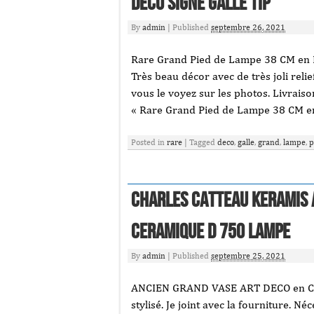
Déco Signé Gallé Tip
By
admin
|
Published
septembre 26, 2021
Rare Grand Pied de Lampe 38 CM en Pa
Très beau décor avec de très joli re
vous le voyez sur les photos. Livraiso
« Rare Grand Pied de Lampe 38 CM e
Posted in
rare
|
Tagged
deco
,
galle
,
grand
,
lampe
,
p
Charles Catteau Keramis 
CERAMIQUE D 750 LAMPE
By
admin
|
Published
septembre 25, 2021
ANCIEN GRAND VASE ART DECO en CER
stylisé. Je joint avec la fourniture. N