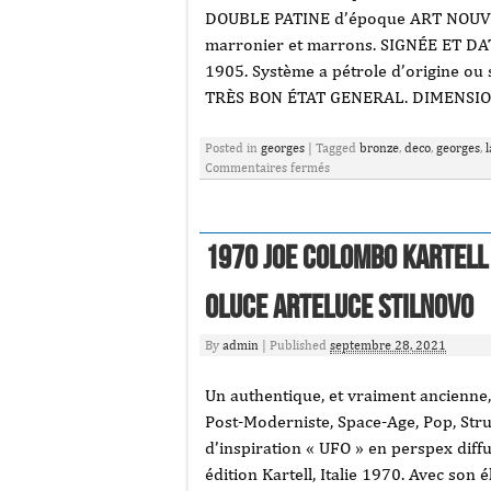
DOUBLE PATINE d’époque ART NOUVEAU
marronier et marrons. SIGNÉE ET D
1905. Système a pétrole d’origine ou 
TRÈS BON ÉTAT GENERAL. DIMENSION
Posted in
georges
|
Tagged
bronze
,
deco
,
georges
,
Commentaires fermés
1970 JOE COLOMBO KARTELL
Oluce Arteluce Stilnovo
By
admin
|
Published
septembre 28, 2021
Un authentique, et vraiment ancienne, 
Post-Moderniste, Space-Age, Pop, Stru
d’inspiration « UFO » en perspex dif
édition Kartell, Italie 1970. Avec son él