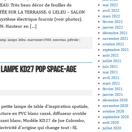
. Très beau décor de feuilles de
mai 2022
avril 2022
ATÉE SUR LA TERRASSE: G LELEU – SALON
mars 2022
système électrique fournis (voir photos).
février 2022
: Hauteur en […]
janvier 2022
décembre 2021
novembre 2021
lamp
,
lampe
,
leleu
,
marronier1900
,
nouveau
,
pétrole
|
octobre 2021
septembre 2021
août 2021
juillet 2021
juin 2021
 LAMPE KD27 POP SPACE-AGE
mai 2021
avril 2021
mars 2021
février 2021
janvier 2021
décembre 2020
novembre 2020
petite lampe de table d’inspiration spatiale,
octobre 2020
cture en PVC blanc cassé, diffuseur ovoïde
septembre 2020
fusant blanc, Modèle KD27 de Joe Colombo,
août 2020
ectricité d’origine qui change tout : fil,
juillet 2020