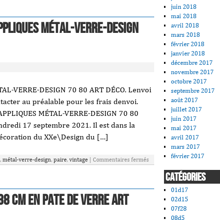
juin 2018
mai 2018
Appliques Métal-verre-design
avril 2018
mars 2018
février 2018
janvier 2018
décembre 2017
novembre 2017
octobre 2017
TAL-VERRE-DESIGN 70 80 ART DÉCO. Lenvoi
septembre 2017
août 2017
acter au préalable pour les frais denvoi.
juillet 2017
 APPLIQUES MÉTAL-VERRE-DESIGN 70 80
juin 2017
dredi 17 septembre 2021. Il est dans la
mai 2017
 décoration du XXe\Design du […]
avril 2017
mars 2017
février 2017
,
métal-verre-design
,
paire
,
vintage
|
Commentaires fermés
CATÉGORIES
01d17
38 CM en Pate de Verre Art
02d15
07f28
08d5