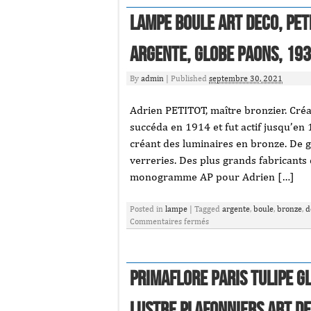
Lampe Boule Art Deco, Pet
Argente, Globe Paons, 19
By
admin
|
Published
septembre 30, 2021
Adrien PETITOT, maître bronzier. Créa 
succéda en 1914 et fut actif jusqu’en 
créant des luminaires en bronze. De g
verreries. Des plus grands fabricants 
monogramme AP pour Adrien […]
Posted in
lampe
|
Tagged
argente
,
boule
,
bronze
,
d
Commentaires fermés
Primaflore Paris Tulipe G
Lustre Plafonniers Art D