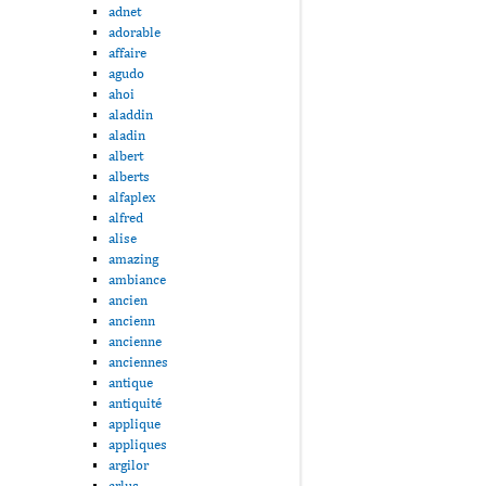
adnet
adorable
affaire
agudo
ahoi
aladdin
aladin
albert
alberts
alfaplex
alfred
alise
amazing
ambiance
ancien
ancienn
ancienne
anciennes
antique
antiquité
applique
appliques
argilor
arlus