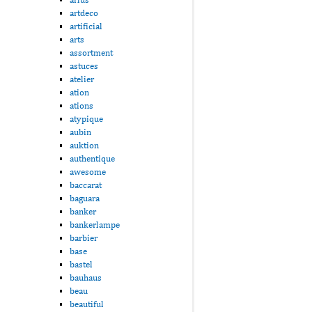
artdeco
artificial
arts
assortment
astuces
atelier
ation
ations
atypique
aubin
auktion
authentique
awesome
baccarat
baguara
banker
bankerlampe
barbier
base
bastel
bauhaus
beau
beautiful