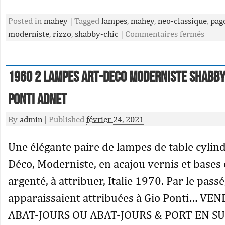
Posted in
mahey
|
Tagged
lampes
,
mahey
,
neo-classique
,
pag
moderniste
,
rizzo
,
shabby-chic
|
Commentaires fermés
1960 2 LAMPES ART-DECO MODERNISTE SHABBY
Ponti Adnet
By
admin
|
Published
février 24, 2021
Une élégante paire de lampes de table cylind
Déco, Moderniste, en acajou vernis et bases
argenté, à attribuer, Italie 1970. Par le pass
apparaissaient attribuées à Gio Ponti… VE
ABAT-JOURS OU ABAT-JOURS & PORT EN S