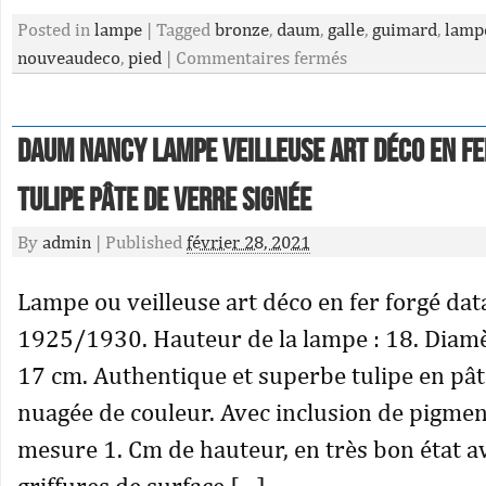
Posted in
lampe
|
Tagged
bronze
,
daum
,
galle
,
guimard
,
lamp
nouveaudeco
,
pied
|
Commentaires fermés
DAUM NANCY Lampe veilleuse art déco en fe
tulipe pâte de verre signée
By
admin
|
Published
février 28, 2021
Lampe ou veilleuse art déco en fer forgé da
1925/1930. Hauteur de la lampe : 18. Diamè
17 cm. Authentique et superbe tulipe en pât
nuagée de couleur. Avec inclusion de pigment
mesure 1. Cm de hauteur, en très bon état a
griffures de surface […]