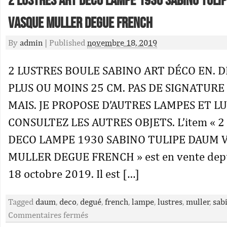
2 Lustres Art Deco Lampe 1930 Sabino Tuli
Vasque Muller Degue French
By
admin
|
Published
novembre 18, 2019
2 LUSTRES BOULE SABINO ART DÉCO EN. D
PLUS OU MOINS 25 CM. PAS DE SIGNATUR
MAIS. JE PROPOSE D’AUTRES LAMPES ET LU
CONSULTEZ LES AUTRES OBJETS. L’item « 
DECO LAMPE 1930 SABINO TULIPE DAUM 
MULLER DEGUE FRENCH » est en vente depu
18 octobre 2019. Il est […]
Tagged
daum
,
deco
,
degué
,
french
,
lampe
,
lustres
,
muller
,
sab
Commentaires fermés