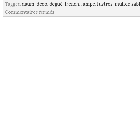
Tagged
daum
,
deco
,
degué
,
french
,
lampe
,
lustres
,
muller
,
sab
Commentaires fermés