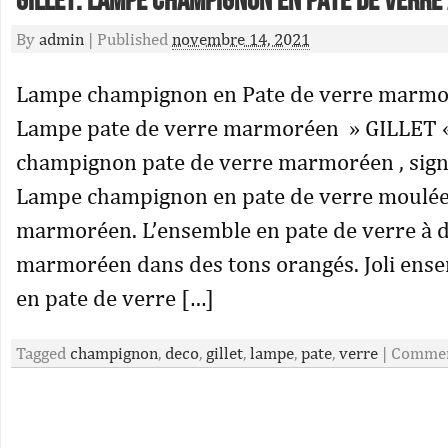
GILLET. Lampe champignon en PATE de VERRE
By
admin
|
Published
novembre 14, 2021
Lampe champignon en Pate de verre marmor
Lampe pate de verre marmoréen » GILLET «
champignon pate de verre marmoréen , signé 
Lampe champignon en pate de verre moulée
marmoréen. L’ensemble en pate de verre à 
marmoréen dans des tons orangés. Joli ense
en pate de verre […]
Tagged
champignon
,
deco
,
gillet
,
lampe
,
pate
,
verre
|
Commen