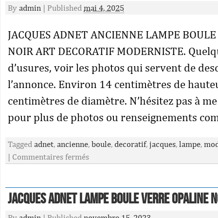
By
admin
|
Published
mai 4, 2025
JACQUES ADNET ANCIENNE LAMPE BOULE
NOIR ART DECORATIF MODERNISTE. Quelqu
d’usures, voir les photos qui servent de des
l’annonce. Environ 14 centimètres de haute
centimètres de diamètre. N’hésitez pas à me
pour plus de photos ou renseignements co
Tagged
adnet
,
ancienne
,
boule
,
decoratif
,
jacques
,
lampe
,
mod
|
Commentaires fermés
Jacques Adnet Lampe boule verre opaline n
By
admin
|
Published
novembre 15, 2023