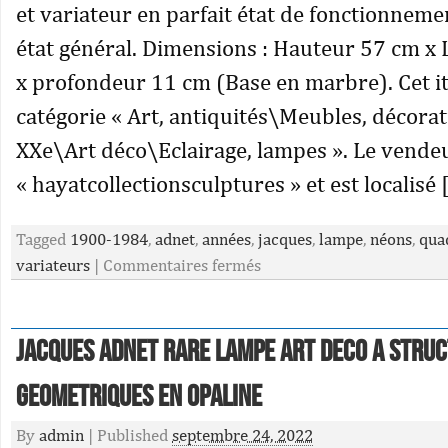
et variateur en parfait état de fonctionneme
état général. Dimensions : Hauteur 57 cm x
x profondeur 11 cm (Base en marbre). Cet it
catégorie « Art, antiquités\Meubles, décora
XXe\Art déco\Eclairage, lampes ». Le vendeu
« hayatcollectionsculptures » et est localisé 
Tagged
1900-1984
,
adnet
,
années
,
jacques
,
lampe
,
néons
,
qua
variateurs
|
Commentaires fermés
Jacques Adnet Rare Lampe Art Deco A Stru
Geometriques En Opaline
By
admin
|
Published
septembre 24, 2022