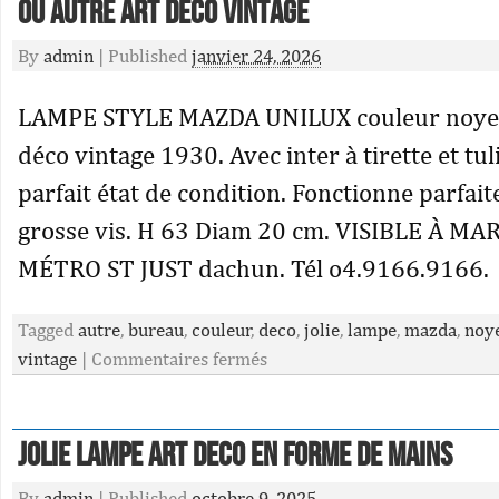
ou autre art déco vintage
By
admin
|
Published
janvier 24, 2026
LAMPE STYLE MAZDA UNILUX couleur noyer 
déco vintage 1930. Avec inter à tirette et tu
parfait état de condition. Fonctionne parfai
grosse vis. H 63 Diam 20 cm. VISIBLE À MA
MÉTRO ST JUST dachun. Tél o4.9166.9166.
Tagged
autre
,
bureau
,
couleur
,
deco
,
jolie
,
lampe
,
mazda
,
noy
vintage
|
Commentaires fermés
Jolie lampe ART DECO en forme de mains
By
admin
|
Published
octobre 9, 2025