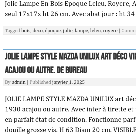
Jolie Lampe En Bois Epoque Leleu, Royere, A
seul 17x17x ht 26 cm. Avec abat jour : ht 34
Tagged
bois
,
deco
,
époque
,
jolie
,
lampe
,
leleu
,
royere
|
Comme
JOLIE LAMPE STYLE MAZDA UNILUX art déco v
acajou ou autre. DE BUREAU
By
admin
|
Published
janvier 1, 2025
JOLIE LAMPE STYLE MAZDA UNILUX art déco
1930 acajou ou autre. Avec inter à tirette et 
en parfait état de condition. Fonctionne par
douille grosse vis. H 63 Diam 20 cm. VISIB