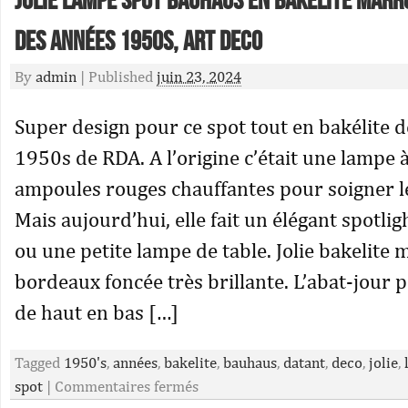
Jolie lampe spot bauhaus en bakelite marr
des années 1950s, art deco
By
admin
|
Published
juin 23, 2024
Super design pour ce spot tout en bakélite 
1950s de RDA. A l’origine c’était une lampe 
ampoules rouges chauffantes pour soigner 
Mais aujourd’hui, elle fait un élégant spotlig
ou une petite lampe de table. Jolie bakelite
bordeaux foncée très brillante. L’abat-jour p
de haut en bas […]
Tagged
1950's
,
années
,
bakelite
,
bauhaus
,
datant
,
deco
,
jolie
,
spot
|
Commentaires fermés