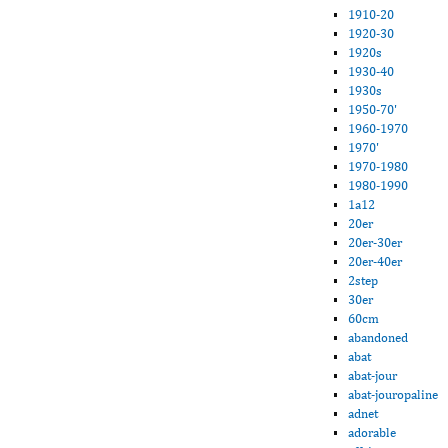
1910-20
1920-30
1920s
1930-40
1930s
1950-70'
1960-1970
1970'
1970-1980
1980-1990
1a12
20er
20er-30er
20er-40er
2step
30er
60cm
abandoned
abat
abat-jour
abat-jouropaline
adnet
adorable