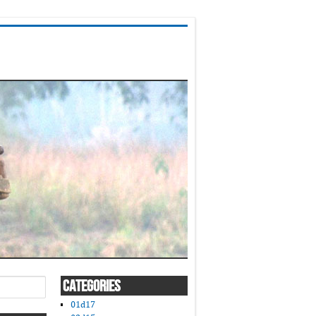
CATEGORIES
01d17