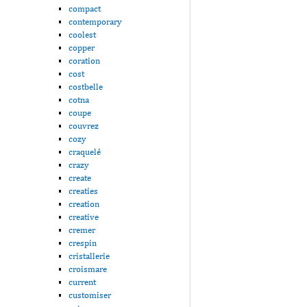
compact
contemporary
coolest
copper
coration
cost
costbelle
cotna
coupe
couvrez
cozy
craquelé
crazy
create
creaties
creation
creative
cremer
crespin
cristallerie
croismare
current
customiser