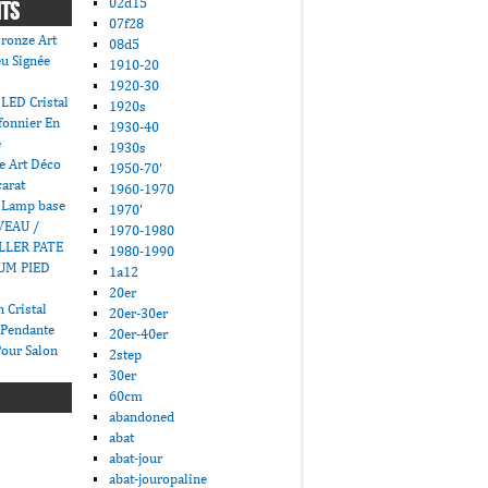
02d15
NTS
07f28
ronze Art
08d5
u Signée
1910-20
1920-30
LED Cristal
1920s
fonnier En
1930-40
e
1930s
e Art Déco
1950-70'
carat
1960-1970
 Lamp base
1970'
VEAU /
1970-1980
LLER PATE
1980-1990
UM PIED
1a12
20er
 Cristal
20er-30er
 Pendante
20er-40er
Pour Salon
2step
30er
60cm
abandoned
abat
abat-jour
abat-jouropaline