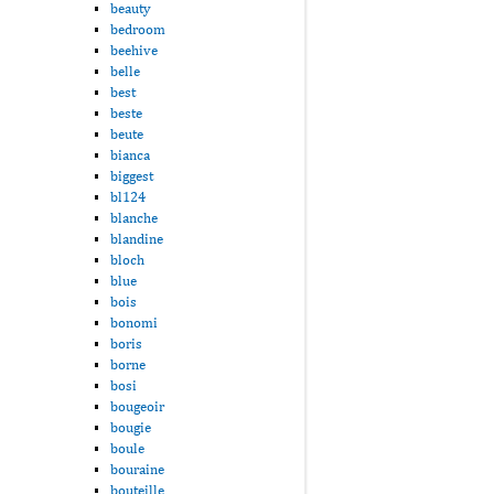
beauty
bedroom
beehive
belle
best
beste
beute
bianca
biggest
bl124
blanche
blandine
bloch
blue
bois
bonomi
boris
borne
bosi
bougeoir
bougie
boule
bouraine
bouteille