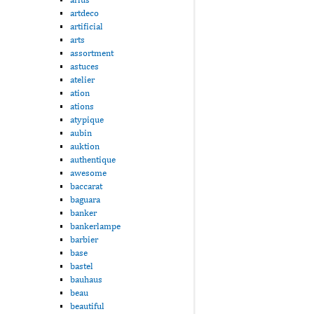
artdeco
artificial
arts
assortment
astuces
atelier
ation
ations
atypique
aubin
auktion
authentique
awesome
baccarat
baguara
banker
bankerlampe
barbier
base
bastel
bauhaus
beau
beautiful