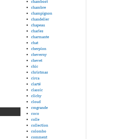
chambost
chambre
champignon
chandelier
chapeau
charles
charmante
chat
cherpion
cheverny
chevet
chic
christmas
circa
clarté
classic
clichy
cloud
cmgrande
coco
colle
collection
colombo
comment