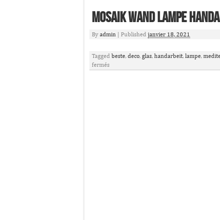
Mosaik Wand Lampe Handa
By
admin
|
Published
janvier 18, 2021
Tagged
beste
,
deco
,
glas
,
handarbeit
,
lampe
,
medit
fermés