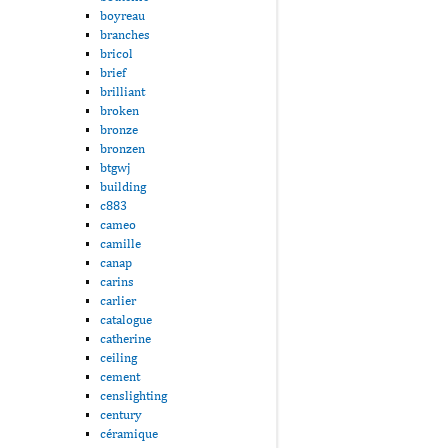
boyreau
branches
bricol
brief
brilliant
broken
bronze
bronzen
btgwj
building
c883
cameo
camille
canap
carins
carlier
catalogue
catherine
ceiling
cement
censlighting
century
céramique