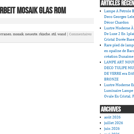
ARTICLES RÉCE
rbeit Mosaik Glas Rom
Lampe A Petrole B
Deco Georges Lele
Décor Chardon
Lustre Moderne À 
De Luxe 2 En 1pla
erranen
,
mosaik
,
neueste
,
rkische
,
stil
,
wand
|
Commentaires
Cristal Dorée Bas
Rare pied de lamp
en opaline de Bac
création Dunaime
LAMPE ART NOU
DECO TULIPE MU
DE VERRE era DA
BRONZE
Lustre Moderne En
Luminaire Lampe
Ovale En Cristal, 
ARCHIVES
août 2026
juillet 2026
juin 2026