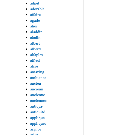
adnet
adorable
affaire
agudo
ahoi
aladdin
aladin
albert
alberts
alfaplex
alfred
alise
amazing
ambiance
ancien
ancienn
ancienne
anciennes
antique
antiquité
applique
appliques
argilor
arlus