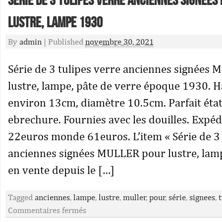
Série de 3 tulipes verre anciennes signées
lustre, lampe 1930
By
admin
|
Published
novembre 30, 2021
Série de 3 tulipes verre anciennes signées
lustre, lampe, pâte de verre époque 1930. 
environ 13cm, diamètre 10.5cm. Parfait état 
ebrechure. Fournies avec les douilles. Expé
22euros monde 61euros. L’item « Série de 3 
anciennes signées MULLER pour lustre, lam
en vente depuis le […]
Tagged
anciennes
,
lampe
,
lustre
,
muller
,
pour
,
série
,
signees
,
t
Commentaires fermés