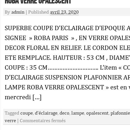
Roba Verre Opalescent
By
admin
|
Published
avril 23, 2020
SUPERBE COUPE D’ECLAIRAGE D’EPOQUE 
SIGNEE » ROBA PARIS » , EN VERRE OPAL
DECOR FLORAL EN RELIEF. LE CORDON EL
ETE REMPLACE. HAUTEUR : 53 CM , DIAME
COUPE : 35 CM…………………………. L’item « C
D’ECLAIRAGE SUSPENSION PLAFONNIER A
LAMPE ROBA VERRE OPALESCENT » est en ve
mercredi […]
Tagged
coupe
,
d'éclairage
,
deco
,
lampe
,
opalescent
,
plafonnie
verre
|
Commentaires fermés