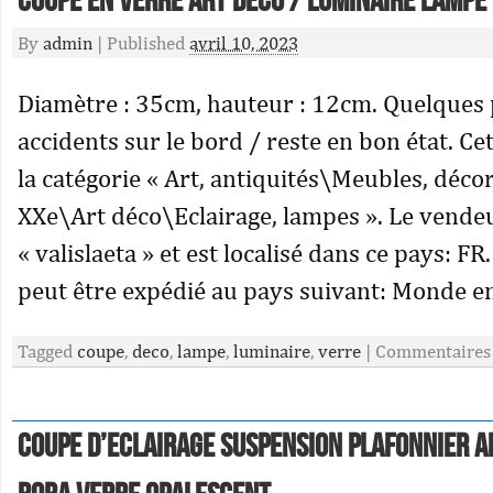
Coupe En Verre Art Deco / Luminaire Lampe
By
admin
|
Published
avril 10, 2023
Diamètre : 35cm, hauteur : 12cm. Quelques 
accidents sur le bord / reste en bon état. Ce
la catégorie « Art, antiquités\Meubles, déco
XXe\Art déco\Eclairage, lampes ». Le vendeu
« valislaeta » et est localisé dans ce pays: FR.
peut être expédié au pays suivant: Monde en
Tagged
coupe
,
deco
,
lampe
,
luminaire
,
verre
|
Commentaires
Coupe D’eclairage Suspension Plafonnier A