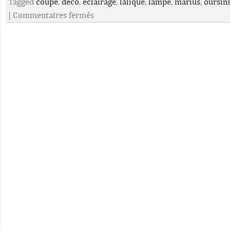
Tagged
coupe
,
deco
,
éclairage
,
lalique
,
lampe
,
marius
,
oursin
|
Commentaires fermés