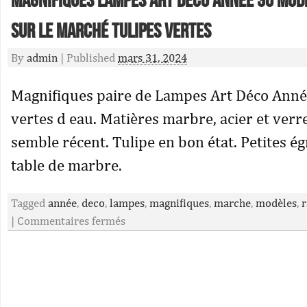
Magnifiques Lampes Art Déco Année 30 Mod
Sur Le Marché Tulipes Vertes
By
admin
|
Published
mars 31, 2024
Magnifiques paire de Lampes Art Déco Anné
vertes d eau. Matières marbre, acier et verre
semble récent. Tulipe en bon état. Petites é
table de marbre.
Tagged
année
,
deco
,
lampes
,
magnifiques
,
marche
,
modèles
,
r
|
Commentaires fermés