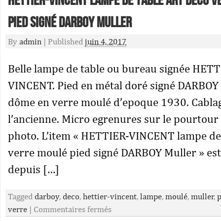
HETTIER-VINCENT lampe de table art deco v
pied signé DARBOY Muller
By
admin
|
Published
juin 4, 2017
Belle lampe de table ou bureau signée HET
VINCENT. Pied en métal doré signé DARBOY s
dôme en verre moulé d’epoque 1930. Cablag
l’ancienne. Micro egrenures sur le pourtour
photo. L’item « HETTIER-VINCENT lampe de 
verre moulé pied signé DARBOY Muller » est
depuis […]
Tagged
darboy
,
deco
,
hettier-vincent
,
lampe
,
moulé
,
muller
,
p
verre
|
Commentaires fermés