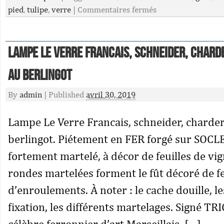
pied
,
tulipe
,
verre
|
Commentaires fermés
Lampe Le Verre Francais, schneider, chard
au berlingot
By
admin
|
Published
avril 30, 2019
Lampe Le Verre Francais, schneider, charder
berlingot. Piétement en FER forgé sur SOCLE
fortement martelé, à décor de feuilles de vig
rondes martelées forment le fût décoré de fe
d’enroulements. À noter : le cache douille, l
fixation, les différents martelages. Signé T
célèbre ferronnier d’art Marseillais, […]