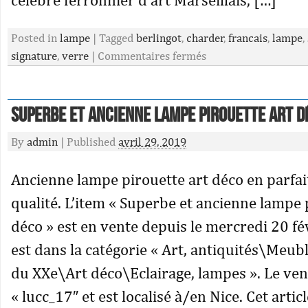
Posted in
lampe
|
Tagged
berlingot
,
charder
,
francais
,
lampe
,
signature
,
verre
|
Commentaires fermés
Superbe et ancienne lampe pirouette art d
By
admin
|
Published
avril 29, 2019
Ancienne lampe pirouette art déco en parfait
qualité. L’item « Superbe et ancienne lampe 
déco » est en vente depuis le mercredi 20 fév
est dans la catégorie « Art, antiquités\Meub
du XXe\Art déco\Eclairage, lampes ». Le ve
« lucc_17″ et est localisé à/en Nice. Cet artic