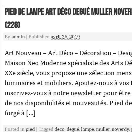
Pied De Lampe Art Déco Degué Muller Nove
(228)
By
admin
|
Published
avril 26, 2019
Art Nouveau – Art Déco – Décoration – Des
Maison Neo Moderne spécialiste des Arts Dé
XXe siècle, vous propose une sélection mensu
luminaires et mobiliers. Ajoutez-nous à vos 
inscrivez-vous à notre newsletter pour être
de nos disponibilités et nouveautés. P ied d
forgé à […]
Posted in
pied
|
Tagged
deco
,
degué
,
lampe
,
muller
,
noverdy
,