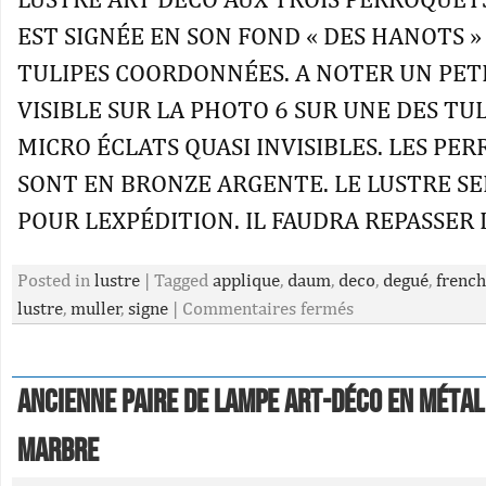
EST SIGNÉE EN SON FOND « DES HANOTS »
TULIPES COORDONNÉES. A NOTER UN PET
VISIBLE SUR LA PHOTO 6 SUR UNE DES TUL
MICRO ÉCLATS QUASI INVISIBLES. LES PE
SONT EN BRONZE ARGENTE. LE LUSTRE S
POUR LEXPÉDITION. IL FAUDRA REPASSER L
Posted in
lustre
|
Tagged
applique
,
daum
,
deco
,
degué
,
french
lustre
,
muller
,
signe
|
Commentaires fermés
Ancienne paire de lampe art-déco en méta
marbre