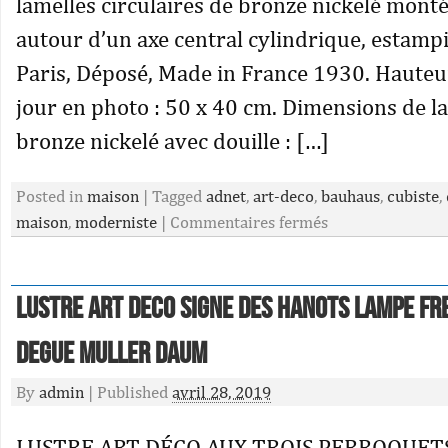
lamelles circulaires de bronze nickelé mont
autour d’un axe central cylindrique, estamp
Paris, Déposé, Made in France 1930. Hauteu
jour en photo : 50 x 40 cm. Dimensions de l
bronze nickelé avec douille : […]
Posted in
maison
|
Tagged
adnet
,
art-deco
,
bauhaus
,
cubiste
,
maison
,
moderniste
|
Commentaires fermés
Lustre Art Deco Signe Des Hanots Lampe Fr
Degue Muller Daum
By
admin
|
Published
avril 28, 2019
LUSTRE ART DÉCO AUX TROIS PERROQUETS