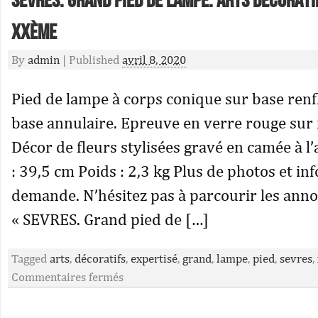
SEVRES. Grand pied de lampe. Arts décorati
XXème
By
admin
|
Published
avril 8, 2020
Pied de lampe à corps conique sur base renfl
base annulaire. Epreuve en verre rouge sur 
Décor de fleurs stylisées gravé en camée à l
: 39,5 cm Poids : 2,3 kg Plus de photos et in
demande. N’hésitez pas à parcourir les anno
« SEVRES. Grand pied de […]
Tagged
arts
,
décoratifs
,
expertisé
,
grand
,
lampe
,
pied
,
sevres
,
Commentaires fermés