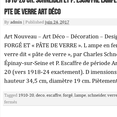
1910-20 Ch. Schneider Et P. Escaffre Lampe
Pte De Verre Art Déco
By
admin
|
Published
juin 24, 2017
Art Nouveau – Art Déco – Décoration – Desi
FORGÉ ET « PÂTE DE VERRE ». L ampe en fer
verre dit « pâte de verre », par Charles Schn
Épinay-sur-Seine et P. Escaffre de période 
20 (vers 1918-24 exactement). D imensions 
hauteur 34,5 cm, diamètre 19 cm. Piètement
Tagged
1910-20
,
deco
,
escaffre
,
forgé
,
lampe
,
schneider
,
verr
fermés