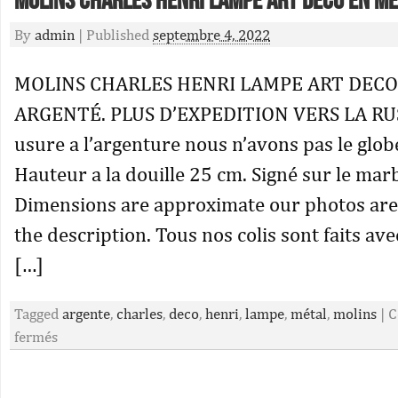
Molins Charles Henri Lampe Art Deco En M
By
admin
|
Published
septembre 4, 2022
MOLINS CHARLES HENRI LAMPE ART DECO
ARGENTÉ. PLUS D’EXPEDITION VERS LA RUSS
usure a l’argenture nous n’avons pas le glob
Hauteur a la douille 25 cm. Signé sur le mar
Dimensions are approximate our photos are f
the description. Tous nos colis sont faits ave
[…]
Tagged
argente
,
charles
,
deco
,
henri
,
lampe
,
métal
,
molins
|
C
fermés