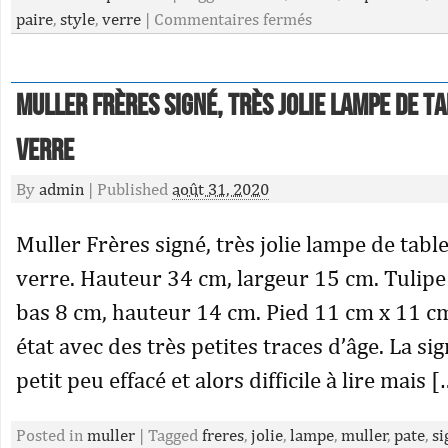
paire
,
style
,
verre
|
Commentaires fermés
Muller Frères signé, très jolie lampe de ta
verre
By
admin
|
Published
août 31, 2020
Muller Frères signé, très jolie lampe de table
verre. Hauteur 34 cm, largeur 15 cm. Tulip
bas 8 cm, hauteur 14 cm. Pied 11 cm x 11 cm
état avec des très petites traces d’âge. La si
petit peu effacé et alors difficile à lire mais [
Posted in
muller
|
Tagged
freres
,
jolie
,
lampe
,
muller
,
pate
,
si