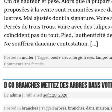
Cm de hauteur et pèse. Alors que la plupart
proposées à la vente sont remontées avec d
lustres. Mal ajustés dont la signature. Voire
Percés de trois trous. Voire avec des tulipes 
coïncident pas du tout. Pied, lauthenticité d
Ne souffrira daucune contestation. […]
Posted in
muller
|
Tagged
boule
,
deco
,
forgé
,
freres
,
lampe
,
m
Commentaires fermés
D Co Branches Mettez Des Arbres Dans Vot
By
admin
|
Published
août 28, 2020
Posted in
branches
|
Tagged
arbres
,
branches
,
dans
,
maison
,