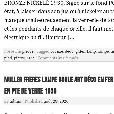
BRONZE NICKELÉ 1930. Signé sur le fond PG
état, à laisser dans son jus ou à nickeler au 
manque malheureusement la verrerie de for
et les pendants de chaque oreille. Il faut me
électrique au fil. Hauteur […]
Posted in
pierre
|
Tagged
bronze
,
deco
,
gilles
,
lamp
,
lampe
,
n
pied
,
pierre
,
rare
|
Commentaires fermés
Muller Freres Lampe Boule Art Déco En Fer
En Pte De Verre 1930
By
admin
|
Published
août 28, 2020