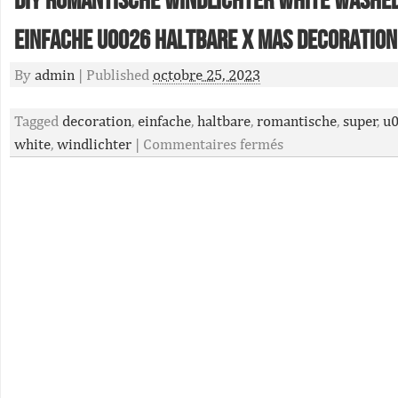
Diy Romantische Windlichter White Washe
Einfache U0026 Haltbare X Mas Decoration
By
admin
|
Published
octobre 25, 2023
Tagged
decoration
,
einfache
,
haltbare
,
romantische
,
super
,
u
white
,
windlichter
|
Commentaires fermés