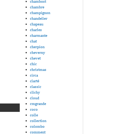
chambost
chambre
champignon
chandelier
chapeau
charles
charmante
chat
cherpion
cheverny
chevet
chic
christmas
circa
clarté
classic
clichy
cloud
cmgrande
coco
colle
collection
colombo
comment