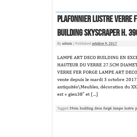
Plafonnier Lustre Verre 
Building Skyscraper H. 3
By
admin
|
Published
octobre 9, 2017
LAMPE ART DECO BUILDING EN EXC
HAUTEUR DU VERRE 27.5CM DIAMETR
VERRE FER FORGE LAMPE ART DECO 
vente depuis le mardi 3 octobre 2017. 
antiquités\Meubles, décoration du XX
est « gien38″ et […]
Tagged
39cm
,
building
,
deco
,
forgé
,
lampe
,
lustre
,
p