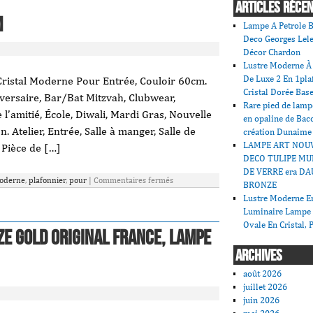
ARTICLES RÉCE
m
Lampe A Petrole B
Deco Georges Lele
Décor Chardon
Lustre Moderne À 
De Luxe 2 En 1pla
Cristal Moderne Pour Entrée, Couloir 60cm.
Cristal Dorée Bas
ersaire, Bar/Bat Mitzvah, Clubwear,
Rare pied de lamp
l’amitié, École, Diwali, Mardi Gras, Nouvelle
en opaline de Bac
. Atelier, Entrée, Salle à manger, Salle de
création Dunaime
LAMPE ART NOU
 Pièce de […]
DECO TULIPE MU
DE VERRE era DA
oderne
,
plafonnier
,
pour
|
Commentaires fermés
BRONZE
Lustre Moderne En
Luminaire Lampe
Ovale En Cristal, 
e Gold Original France, Lampe
ARCHIVES
août 2026
juillet 2026
juin 2026