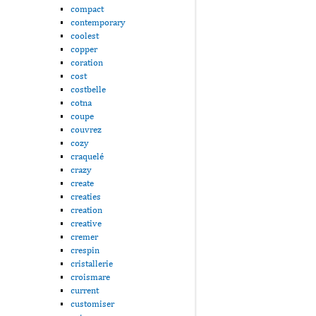
compact
contemporary
coolest
copper
coration
cost
costbelle
cotna
coupe
couvrez
cozy
craquelé
crazy
create
creaties
creation
creative
cremer
crespin
cristallerie
croismare
current
customiser