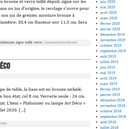
bronze et verre taillé dépoli, signé sur les
juin 2020
mai 2020
dans on jus d’origine, le cerclage s’ouvre pour
avril 2020
s son jus de grenier, monture bronze à
mars 2020
Diamètre: 30,4 cm Hauteur env 11,3 cm. Sera
février 2020
janvier 2020
décembre 2019
novembre 2019
plafonnier
,
signe
,
taillé
,
verre
|
Commentaires fermés
octobre 2019
septembre 2019
août 2019
juillet 2019
Déco
juin 2019
mai 2019
avril 2019
mars 2019
e de table, la base est en bronze nickelé,
février 2019
janvier 2019
en bon état, col 8 cm. Verrerie seule : 24 cm.
décembre 2018
tat. L’item « Plafonnier ou lampe Art Déco »
novembre 2018
llet 2020. […]
octobre 2018
septembre 2018
août 2018
rmés
juillet 2018