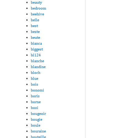
beauty
bedroom
beehive
belle
best
beste
beute
bianca
biggest
bl124
blanche
blandine
bloch
blue
bois
bonomi
boris
borne
bosi
bougeoir
bougie
boule
bouraine
bouteille