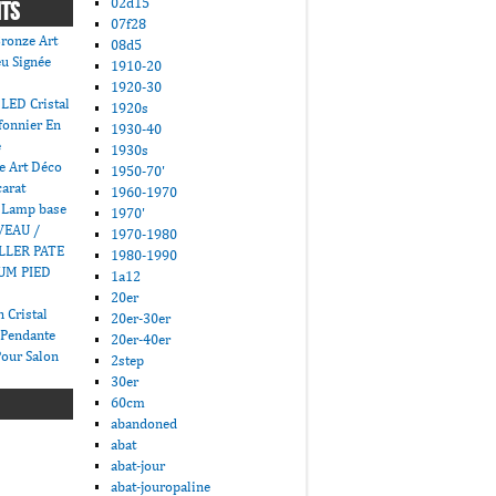
02d15
NTS
07f28
ronze Art
08d5
u Signée
1910-20
1920-30
LED Cristal
1920s
fonnier En
1930-40
e
1930s
e Art Déco
1950-70'
carat
1960-1970
 Lamp base
1970'
VEAU /
1970-1980
LLER PATE
1980-1990
UM PIED
1a12
20er
 Cristal
20er-30er
 Pendante
20er-40er
Pour Salon
2step
30er
60cm
abandoned
abat
abat-jour
abat-jouropaline