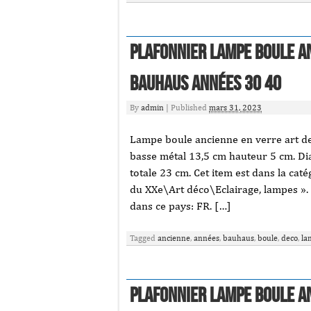
Plafonnier lampe boule a
bauhaus années 30 40
By
admin
|
Published
mars 31, 2023
Lampe boule ancienne en verre art d
basse métal 13,5 cm hauteur 5 cm. D
totale 23 cm. Cet item est dans la cat
du XXe\Art déco\Eclairage, lampes ». 
dans ce pays: FR. […]
Tagged
ancienne
,
années
,
bauhaus
,
boule
,
deco
,
la
Plafonnier lampe boule a