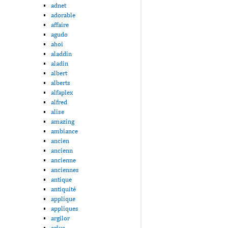
adnet
adorable
affaire
agudo
ahoi
aladdin
aladin
albert
alberts
alfaplex
alfred
alise
amazing
ambiance
ancien
ancienn
ancienne
anciennes
antique
antiquité
applique
appliques
argilor
arlus