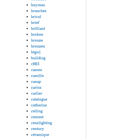
boyreau
branches
bricol
brief
brilliant
broken
bronze
bronzen
btgwj
building
c883
cameo
camille
canap
carins
carlier
catalogue
catherine
ceiling
cement
censlighting
century
céramique