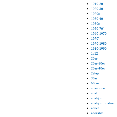
1910-20
1920-30
1920s
1930-40
1930s
1950-70'
1960-1970
1970'
1970-1980
1980-1990
1a12
20er
20er-30er
20er-40er
2step
30er
60cm
abandoned
abat
abat-jour
abat-jouropaline
adnet
adorable