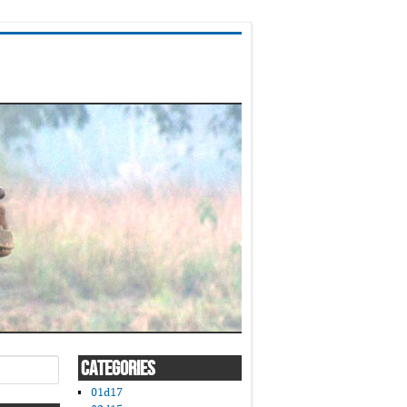
CATEGORIES
01d17