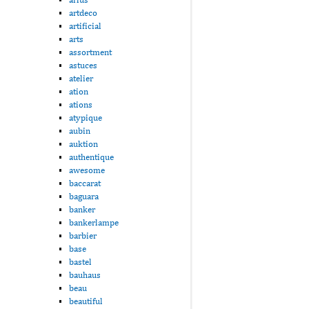
artdeco
artificial
arts
assortment
astuces
atelier
ation
ations
atypique
aubin
auktion
authentique
awesome
baccarat
baguara
banker
bankerlampe
barbier
base
bastel
bauhaus
beau
beautiful