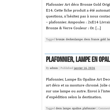
Plafonnier Art déco Bronze Gold Ori
E14. Cette fiche produit a été automa
questions, n’hésitez pas à nous conta
– plafonnier. Ampoules : 2xE14 Livrai
Bronze & Verre Couleur : Or. […]
Tagged
bronze
,
deckenlampe
,
deco
,
france
,
gold
,
l
Plafonnier, Lampe En Opal
By
admin
|
Published
janvier 16, 2026
Plafonnier, Lampe En Opaline Art Deco
art déco et sa monture chromé. Jolie 
sur une lampe ou autre. Envoi à l’inte
d’expédition selon la destination.
Tagged
deco
,
lampe
,
opaline
,
plafonnier
|
Commenta