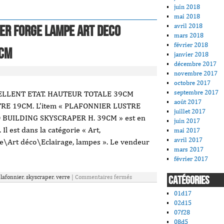
juin 2018
mai 2018
avril 2018
Fer Forge Lampe Art Deco
mars 2018
février 2018
9cm
janvier 2018
décembre 2017
novembre 2017
octobre 2017
septembre 2017
ELLENT ETAT. HAUTEUR TOTALE 39CM
août 2017
E 19CM. L’item « PLAFONNIER LUSTRE
juillet 2017
BUILDING SKYSCRAPER H. 39CM » est en
juin 2017
Il est dans la catégorie « Art,
mai 2017
avril 2017
e\Art déco\Eclairage, lampes ». Le vendeur
mars 2017
février 2017
lafonnier
,
skyscraper
,
verre
|
Commentaires fermés
CATÉGORIES
01d17
02d15
07f28
08d5