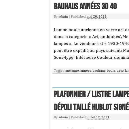
bauhaus années 30 40
By
admin
|
Published
mai 20, 2022
Lampe boule ancienne en verre art d
dans la catégorie « Art, antiquités\M
lampes ». Le vendeur est « 1930-1940″ 
peut être expédié au pays suivant: Mo
Sous-type: Intérieure Couleur domina
Tagged
ancienne
,
années
,
bauhaus
,
boule
,
deco
,
la
Plafonnier / lustre lampe
dépoli taillé hublot signé
By
admin
|
Published
juillet 12, 2021