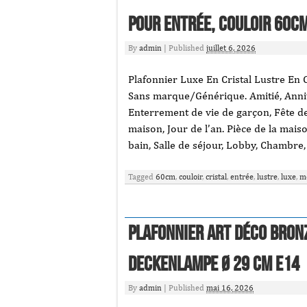
Pour Entrée, Couloir 60c
By
admin
|
Published
juillet 6, 2026
Plafonnier Luxe En Cristal Lustre En 
Sans marque/Générique. Amitié, Anniv
Enterrement de vie de garçon, Fête de 
maison, Jour de l’an. Pièce de la maison
bain, Salle de séjour, Lobby, Chambre,
Tagged
60cm
,
couloir
,
cristal
,
entrée
,
lustre
,
luxe
,
m
Plafonnier Art déco Bronz
Deckenlampe Ø 29 cm E14
By
admin
|
Published
mai 16, 2026