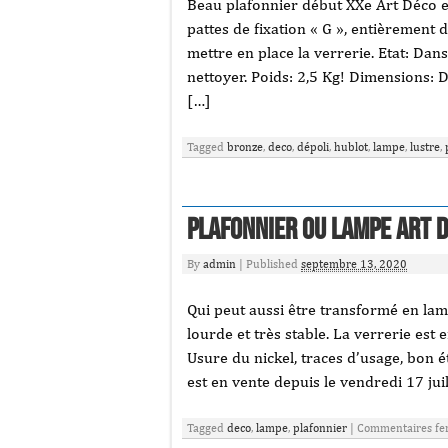
Beau plafonnier début XXe Art Déco en 
pattes de fixation « G », entièrement 
mettre en place la verrerie. Etat: Dan
nettoyer. Poids: 2,5 Kg! Dimensions: 
[…]
Tagged
bronze
,
deco
,
dépoli
,
hublot
,
lampe
,
lustre
,
Plafonnier ou lampe Art 
By
admin
|
Published
septembre 13, 2020
Qui peut aussi être transformé en lamp
lourde et très stable. La verrerie est 
Usure du nickel, traces d’usage, bon é
est en vente depuis le vendredi 17 jui
Tagged
deco
,
lampe
,
plafonnier
|
Commentaires fe