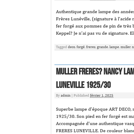
Authentique grande lampe des années 
Frères Lunéville, (signature à l’acide
fer forgé aux pommes de pin de très be
Keppel? Je n’ai pas vu de signature. Ele
Tagged
deco
,
forgé
,
freres
,
grande
,
lampe
,
muller
,
n
MULLER FRERES? NANCY Lam
LUNEVILLE 1925/30
By
admin
|
Published
février 1, 2025
Superbe lampe d’époque ART DECO, réa
1925/30. Son pied en fer forgé est m
Accompagnée d’une authentique vasq
FRERES LUNEVILLE. De couleur blanch