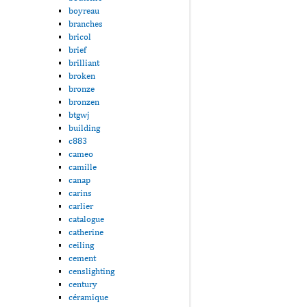
boyreau
branches
bricol
brief
brilliant
broken
bronze
bronzen
btgwj
building
c883
cameo
camille
canap
carins
carlier
catalogue
catherine
ceiling
cement
censlighting
century
céramique