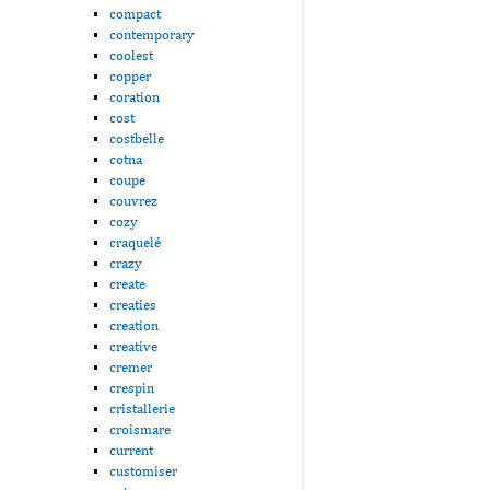
compact
contemporary
coolest
copper
coration
cost
costbelle
cotna
coupe
couvrez
cozy
craquelé
crazy
create
creaties
creation
creative
cremer
crespin
cristallerie
croismare
current
customiser