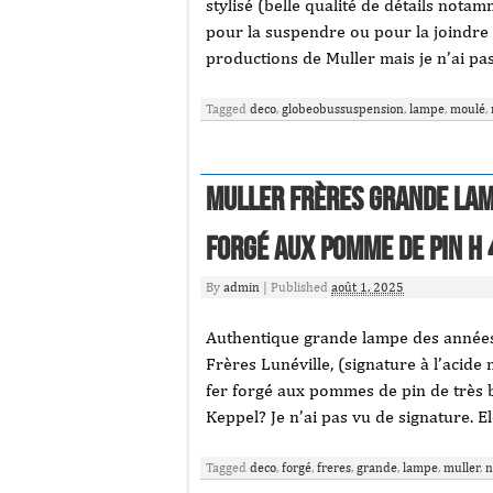
stylisé (belle qualité de détails notam
pour la suspendre ou pour la joindre 
productions de Muller mais je n’ai pa
Tagged
deco
,
globeobussuspension
,
lampe
,
moulé
,
MULLER FRÈRES GRANDE LAM
forgé aux pomme de pin H 
By
admin
|
Published
août 1, 2025
Authentique grande lampe des années 
Frères Lunéville, (signature à l’acide
fer forgé aux pommes de pin de très be
Keppel? Je n’ai pas vu de signature. Ele
Tagged
deco
,
forgé
,
freres
,
grande
,
lampe
,
muller
,
n