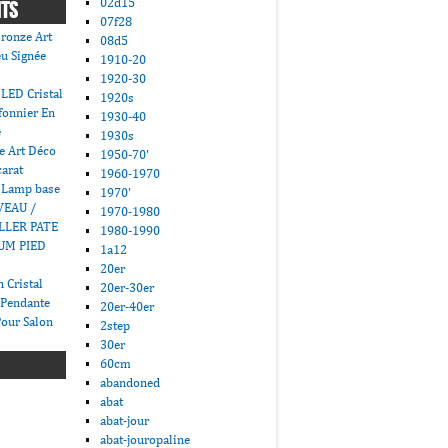
02d15
NTS
07f28
ronze Art
08d5
u Signée
1910-20
1920-30
LED Cristal
1920s
fonnier En
1930-40
e
1930s
e Art Déco
1950-70'
carat
1960-1970
 Lamp base
1970'
VEAU /
1970-1980
LLER PATE
1980-1990
UM PIED
1a12
20er
 Cristal
20er-30er
 Pendante
20er-40er
Pour Salon
2step
30er
60cm
abandoned
abat
abat-jour
abat-jouropaline