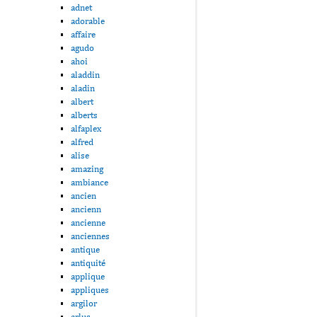
adnet
adorable
affaire
agudo
ahoi
aladdin
aladin
albert
alberts
alfaplex
alfred
alise
amazing
ambiance
ancien
ancienn
ancienne
anciennes
antique
antiquité
applique
appliques
argilor
arlus