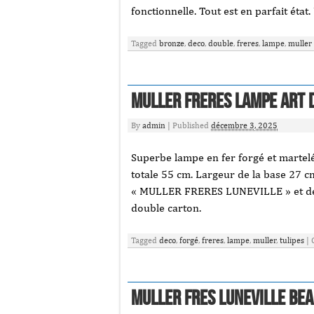
fonctionnelle. Tout est en parfait état. 
Tagged
bronze
,
deco
,
double
,
freres
,
lampe
,
muller
MULLER FRERES Lampe ART D
By
admin
|
Published
décembre 3, 2025
Superbe lampe en fer forgé et marte
totale 55 cm. Largeur de la base 27 cm
« MULLER FRERES LUNEVILLE » et déco
double carton.
Tagged
deco
,
forgé
,
freres
,
lampe
,
muller
,
tulipes
|
Muller Fres Luneville Bea