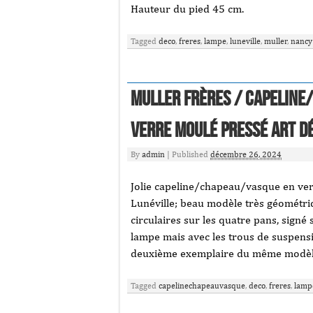
Hauteur du pied 45 cm.
Tagged
deco
,
freres
,
lampe
,
luneville
,
muller
,
nancy
Muller Frères / Capeline
verre moulé pressé Art D
By
admin
|
Published
décembre 26, 2024
Jolie capeline/chapeau/vasque en ver
Lunéville; beau modèle très géométri
circulaires sur les quatre pans, signé
lampe mais avec les trous de suspensio
deuxième exemplaire du même modèl
Tagged
capelinechapeauvasque
,
deco
,
freres
,
lamp