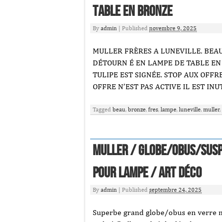
Table En Bronze
By
admin
|
Published
novembre 9, 2025
MULLER FRÈRES A LUNEVILLE. BEAU
DÉTOURN É EN LAMPE DE TABLE EN
TULIPE EST SIGNÉE. STOP AUX OFFRE
OFFRE N’EST PAS ACTIVE IL EST INU
Tagged
beau
,
bronze
,
fres
,
lampe
,
luneville
,
muller
,
Muller / Globe/obus/susp
pour lampe / Art Déco
By
admin
|
Published
septembre 24, 2025
Superbe grand globe/obus en verre 