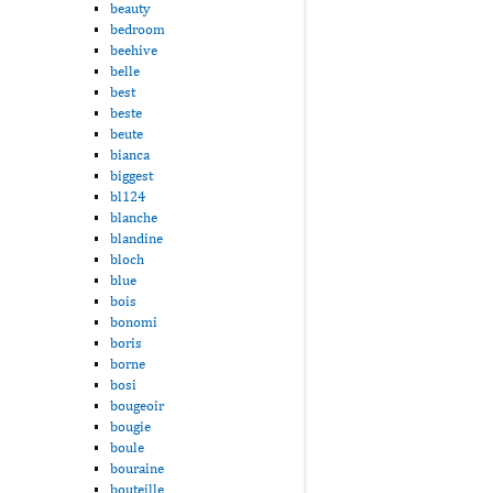
beauty
bedroom
beehive
belle
best
beste
beute
bianca
biggest
bl124
blanche
blandine
bloch
blue
bois
bonomi
boris
borne
bosi
bougeoir
bougie
boule
bouraine
bouteille