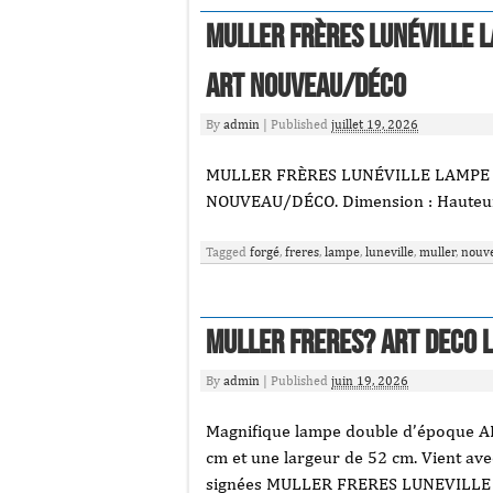
Muller Frères Lunéville L
Art Nouveau/déco
By
admin
|
Published
juillet 19, 2026
MULLER FRÈRES LUNÉVILLE LAMPE 
NOUVEAU/DÉCO. Dimension : Hauteur
Tagged
forgé
,
freres
,
lampe
,
luneville
,
muller
,
nouv
MULLER FRERES? ART DECO 
By
admin
|
Published
juin 19, 2026
Magnifique lampe double d’époque A
cm et une largeur de 52 cm. Vient ave
signées MULLER FRERES LUNEVILLE aux