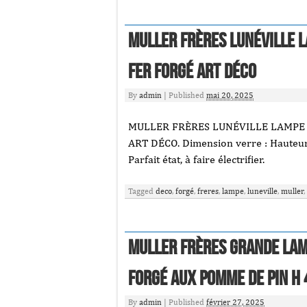
Muller Frères Lunéville L
Fer Forgé Art Déco
By
admin
|
Published
mai 20, 2025
MULLER FRÈRES LUNÉVILLE LAMPE 
ART DÉCO. Dimension verre : Hauteur 
Parfait état, à faire électrifier.
Tagged
deco
,
forgé
,
freres
,
lampe
,
luneville
,
muller
,
MULLER FRÈRES GRANDE LAM
forgé aux pomme de pin H 
By
admin
|
Published
février 27, 2025