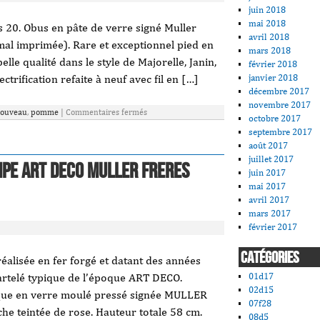
juin 2018
mai 2018
20. Obus en pâte de verre signé Muller
avril 2018
 mal imprimée). Rare et exceptionnel pied en
mars 2018
lle qualité dans le style de Majorelle, Janin,
février 2018
janvier 2018
ctrification refaite à neuf avec fil en […]
décembre 2017
novembre 2017
ouveau
,
pomme
|
Commentaires fermés
octobre 2017
septembre 2017
août 2017
juillet 2017
pe ART DECO MULLER FRERES
juin 2017
mai 2017
avril 2017
mars 2017
février 2017
CATÉGORIES
lisée en fer forgé et datant des années
artelé typique de l’époque ART DECO.
01d17
02d15
ue en verre moulé pressé signée MULLER
07f28
e teintée de rose. Hauteur totale 58 cm.
08d5