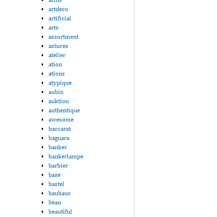
artdeco
artificial
arts
assortment
astuces
atelier
ation
ations
atypique
aubin
auktion
authentique
awesome
baccarat
baguara
banker
bankerlampe
barbier
base
bastel
bauhaus
beau
beautiful