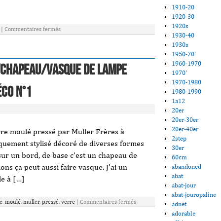
1910-20
1920-30
1920s
|
Commentaires fermés
1930-40
1930s
1950-70'
1960-1970
/chapeau/vasque de lampe
1970'
1970-1980
éco N°1
1980-1990
1a12
20er
20er-30er
20er-40er
re moulé pressé par Muller Frères à
2step
quement stylisé décoré de diverses formes
30er
 sur un bord, de base c’est un chapeau de
60cm
ns ça peut aussi faire vasque. J’ai un
abandoned
abat
e à […]
abat-jour
abat-jouropaline
e
,
moulé
,
muller
,
pressé
,
verre
|
Commentaires fermés
adnet
adorable