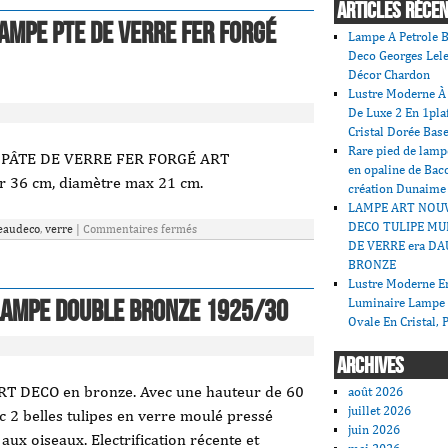
ARTICLES RÉCE
ampe Pte De Verre Fer Forgé
Lampe A Petrole B
Deco Georges Lele
Décor Chardon
Lustre Moderne À 
De Luxe 2 En 1pla
Cristal Dorée Bas
Rare pied de lamp
PÂTE DE VERRE FER FORGÉ ART
en opaline de Bac
 36 cm, diamètre max 21 cm.
création Dunaime
LAMPE ART NOU
DECO TULIPE MU
eaudeco
,
verre
|
Commentaires fermés
DE VERRE era DA
BRONZE
Lustre Moderne En
Lampe double BRONZE 1925/30
Luminaire Lampe
Ovale En Cristal, 
ARCHIVES
RT DECO en bronze. Avec une hauteur de 60
août 2026
juillet 2026
c 2 belles tulipes en verre moulé pressé
juin 2026
 oiseaux. Electrification récente et