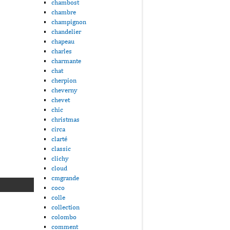
chambost
chambre
champignon
chandelier
chapeau
charles
charmante
chat
cherpion
cheverny
chevet
chic
christmas
circa
clarté
classic
clichy
cloud
cmgrande
coco
colle
collection
colombo
comment