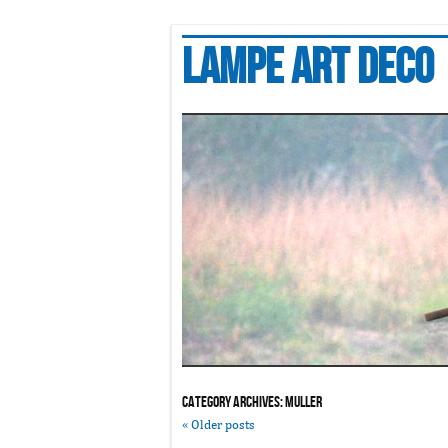
Lampe art deco
Category Archives:
muller
«
Older posts