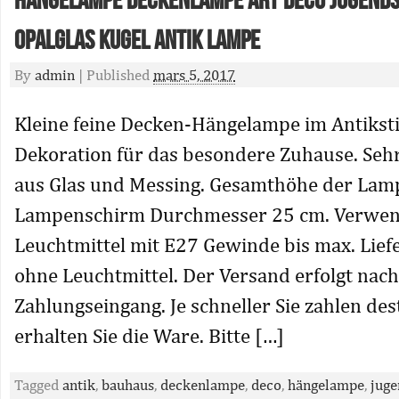
Hängelampe Deckenlampe Art Deco Jugends
Opalglas Kugel Antik Lampe
By
admin
|
Published
mars 5, 2017
Kleine feine Decken-Hängelampe im Antikstil.
Dekoration für das besondere Zuhause. Sehr
aus Glas und Messing. Gesamthöhe der Lam
Lampenschirm Durchmesser 25 cm. Verwe
Leuchtmittel mit E27 Gewinde bis max. Liefe
ohne Leuchtmittel. Der Versand erfolgt nach
Zahlungseingang. Je schneller Sie zahlen des
erhalten Sie die Ware. Bitte […]
Tagged
antik
,
bauhaus
,
deckenlampe
,
deco
,
hängelampe
,
juge