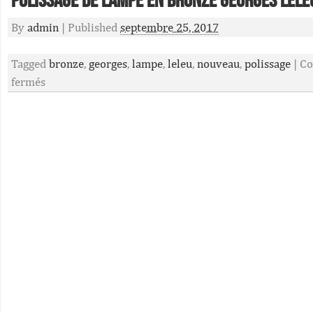
Polissage De Lampe En Bronze Georges Lele
By
admin
|
Published
septembre 25, 2017
Tagged
bronze
,
georges
,
lampe
,
leleu
,
nouveau
,
polissage
|
Co
fermés