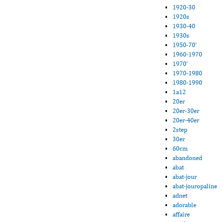
1920-30
1920s
1930-40
1930s
1950-70'
1960-1970
1970'
1970-1980
1980-1990
1a12
20er
20er-30er
20er-40er
2step
30er
60cm
abandoned
abat
abat-jour
abat-jouropaline
adnet
adorable
affaire