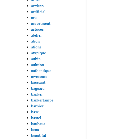
artdeco
artificial
arts
assortment
astuces
atelier
ation
ations
atypique
aubin
auktion
authentique
awesome
baccarat
baguara
banker
bankerlampe
barbier
base
bastel
bauhaus
beau
beautiful