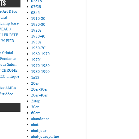
02d15
NTS
07f28
e Art Déco
08d5
carat
1910-20
 Lamp base
1920-30
VEAU /
1920s
LLER PATE
1930-40
UM PIED
1930s
1950-70'
 Cristal
1960-1970
 Pendante
1970'
Pour Salon
1970-1980
T CHROME
1980-1990
CO antique
1a12
20er
ller AMBA
20er-30er
Art déco
20er-40er
2step
30er
60cm
abandoned
abat
abat-jour
abat-jouropaline