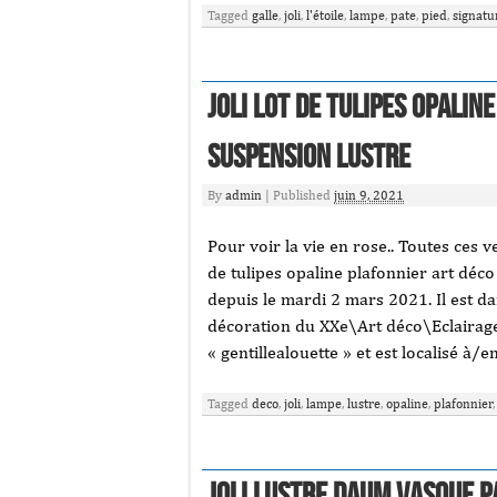
Tagged
galle
,
joli
,
l'étoile
,
lampe
,
pate
,
pied
,
signatu
Joli lot de tulipes opalin
suspension lustre
By
admin
|
Published
juin 9, 2021
Pour voir la vie en rose.. Toutes ces ve
de tulipes opaline plafonnier art déc
depuis le mardi 2 mars 2021. Il est da
décoration du XXe\Art déco\Eclairage
« gentillealouette » et est localisé à/
Tagged
deco
,
joli
,
lampe
,
lustre
,
opaline
,
plafonnier
Joli Lustre Daum Vasque 