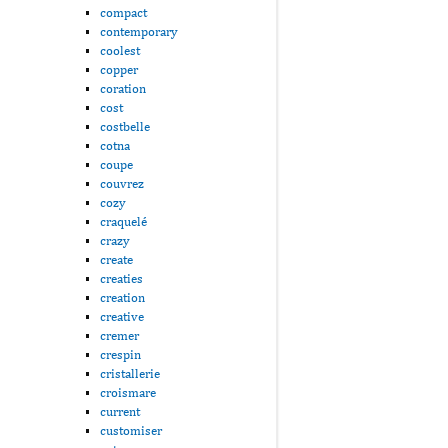
compact
contemporary
coolest
copper
coration
cost
costbelle
cotna
coupe
couvrez
cozy
craquelé
crazy
create
creaties
creation
creative
cremer
crespin
cristallerie
croismare
current
customiser