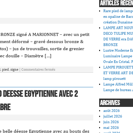
ARTICLES RÉCE
Rare pied de lamp
en opaline de Bac
création Dunaime
LAMPE ART NOU
DECO TULIPE MU
RONZE signé A MARIONNET – avec un petit
DE VERRE era DA
rement déformé – gravé dessous bronze &
BRONZE
tos) – jus de trouvailles, sortie de grenier
Lustre Moderne En
ec douille – Diamètre […]
Luminaire Lampe
Ovale En Cristal, 
LAMPE PIROUET
t
,
pied
,
signe
|
Commentaires fermés
ET VERRE ART DE
lamp pirouett
Lampe Alfred Mü
Lampe de bureau 
CO DEESSE EGYPTIENNE avec 2
ARCHIVES
rbre
août 2026
juillet 2026
juin 2026
mai 2026
belle déesse Egyptienne avec au bouts des