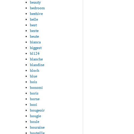
beauty
bedroom
beehive
belle
best
beste
beute
bianca
biggest
bl124
blanche
blandine
bloch
blue
bois
bonomi
boris
borne
bosi
bougeoir
bougie
boule
bouraine
bouteille