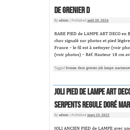
de GRENIER D
By
admin
|
Published
août 20, 2024
RARE PIED de LAMPE ART DECO en B
choc signalé sur photos et pied légè
France – le fil est à nettoyer (voir pho
(voir photos) – Réf. Hauteur 18 cm av
Tagged
bronze
,
deco
,
grenier
,
joli
,
lampe
,
marionne
JOLI PIED de LAMPE ART DE
Serpents REGULE doré ma
By
admin
|
Published
mars 23, 2022
JOLI ANCIEN PIED de LAMPE avec une 