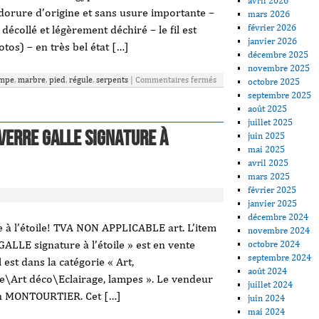
avril 2026
 dorure d’origine et sans usure importante –
mars 2026
février 2026
écollé et légèrement déchiré – le fil est
janvier 2026
otos) – en très bel état […]
décembre 2025
novembre 2025
ampe
,
marbre
,
pied
,
régule
,
serpents
|
Commentaires fermés
octobre 2025
septembre 2025
août 2025
juillet 2025
 verre GALLE signature à
juin 2025
mai 2025
avril 2025
mars 2025
février 2025
janvier 2025
décembre 2024
à l’étoile! TVA NON APPLICABLE art. L’item
novembre 2024
LLE signature à l’étoile » est en vente
octobre 2024
septembre 2024
 est dans la catégorie « Art,
août 2024
e\Art déco\Eclairage, lampes ». Le vendeur
juillet 2024
à/en MONTOURTIER. Cet […]
juin 2024
mai 2024