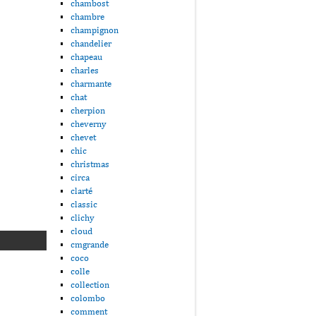
chambost
chambre
champignon
chandelier
chapeau
charles
charmante
chat
cherpion
cheverny
chevet
chic
christmas
circa
clarté
classic
clichy
cloud
cmgrande
coco
colle
collection
colombo
comment