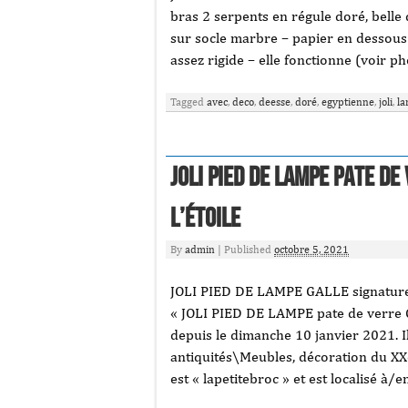
bras 2 serpents en régule doré, belle
sur socle marbre – papier en dessous d
assez rigide – elle fonctionne (voir ph
Tagged
avec
,
deco
,
deesse
,
doré
,
egyptienne
,
joli
,
l
JOLI PIED DE LAMPE pate de
l’étoile
By
admin
|
Published
octobre 5, 2021
JOLI PIED DE LAMPE GALLE signature 
« JOLI PIED DE LAMPE pate de verre GA
depuis le dimanche 10 janvier 2021. Il
antiquités\Meubles, décoration du XX
est « lapetitebroc » et est localisé 