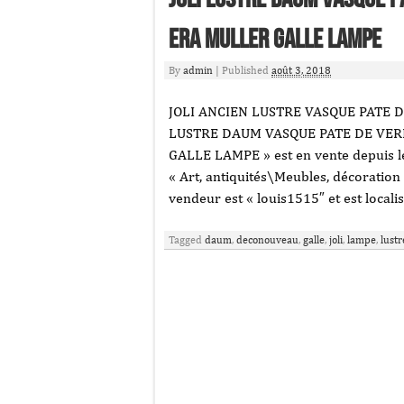
Era Muller Galle Lampe
By
admin
|
Published
août 3, 2018
JOLI ANCIEN LUSTRE VASQUE PATE DE
LUSTRE DAUM VASQUE PATE DE VE
GALLE LAMPE » est en vente depuis le 
« Art, antiquités\Meubles, décoration
vendeur est « louis1515″ et est local
Tagged
daum
,
deconouveau
,
galle
,
joli
,
lampe
,
lustr