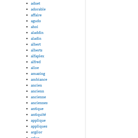
adnet
adorable
affaire
agudo
ahoi
aladdin
aladin
albert
alberts
alfaplex
alfred
alise
amazing
ambiance
ancien
ancienn
ancienne
anciennes
antique
antiquité
applique
appliques
argilor
arlus