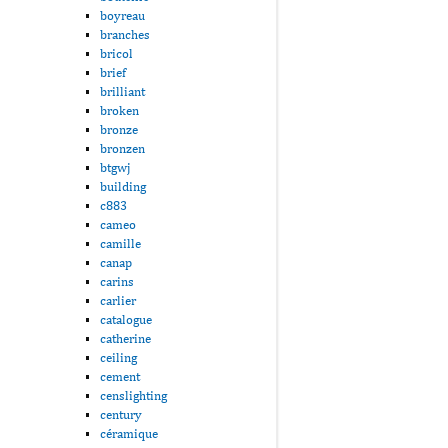
boyreau
branches
bricol
brief
brilliant
broken
bronze
bronzen
btgwj
building
c883
cameo
camille
canap
carins
carlier
catalogue
catherine
ceiling
cement
censlighting
century
céramique