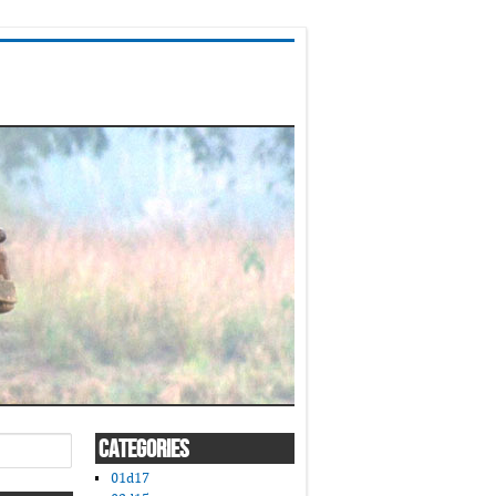
CATEGORIES
01d17