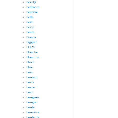
beauty
bedroom
beehive
belle
best
beste
beute
bianca
biggest
bl124
blanche
blandine
bloch
blue
bois
bonomi
boris
borne
bosi
bougeoir
bougie
boule
bouraine
bouteille