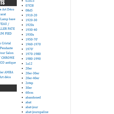
02d15
NTS
07f28
e Art Déco
08d5
carat
1910-20
 Lamp base
1920-30
VEAU /
1920s
LLER PATE
1930-40
UM PIED
1930s
1950-70'
 Cristal
1960-1970
 Pendante
1970'
Pour Salon
1970-1980
T CHROME
1980-1990
CO antique
1a12
20er
ller AMBA
20er-30er
Art déco
20er-40er
2step
30er
60cm
abandoned
abat
abat-jour
abat-jouropaline