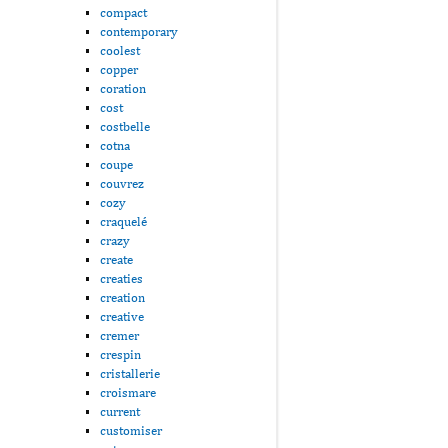
compact
contemporary
coolest
copper
coration
cost
costbelle
cotna
coupe
couvrez
cozy
craquelé
crazy
create
creaties
creation
creative
cremer
crespin
cristallerie
croismare
current
customiser