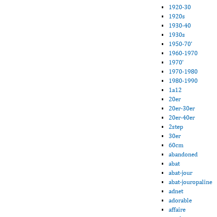
1920-30
1920s
1930-40
1930s
1950-70'
1960-1970
1970'
1970-1980
1980-1990
1a12
20er
20er-30er
20er-40er
2step
30er
60cm
abandoned
abat
abat-jour
abat-jouropaline
adnet
adorable
affaire