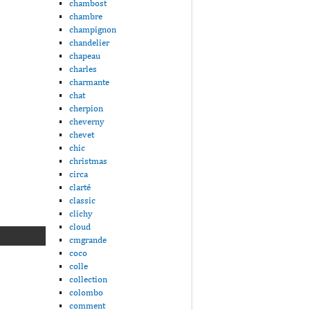
chambost
chambre
champignon
chandelier
chapeau
charles
charmante
chat
cherpion
cheverny
chevet
chic
christmas
circa
clarté
classic
clichy
cloud
cmgrande
coco
colle
collection
colombo
comment