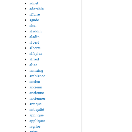
adnet
adorable
affaire
agudo
ahoi
aladdin
aladin
albert
alberts
alfaplex
alfred
alise
amazing
ambiance
ancien
ancienn
ancienne
anciennes
antique
antiquité
applique
appliques
argilor
arlus