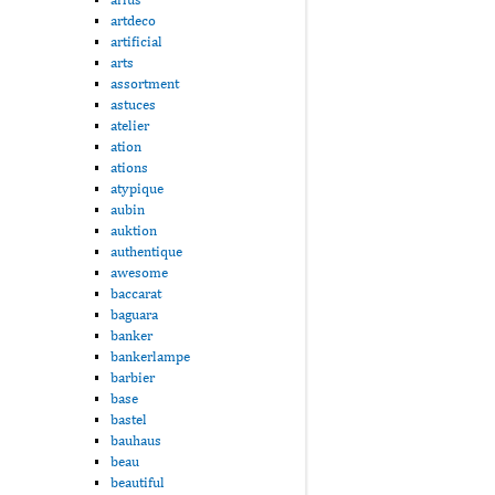
artdeco
artificial
arts
assortment
astuces
atelier
ation
ations
atypique
aubin
auktion
authentique
awesome
baccarat
baguara
banker
bankerlampe
barbier
base
bastel
bauhaus
beau
beautiful