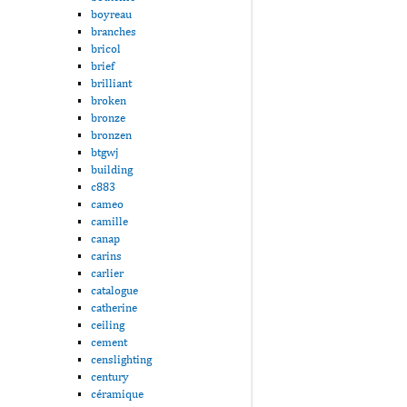
boyreau
branches
bricol
brief
brilliant
broken
bronze
bronzen
btgwj
building
c883
cameo
camille
canap
carins
carlier
catalogue
catherine
ceiling
cement
censlighting
century
céramique