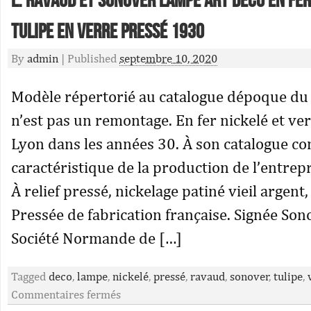
L. Ravaud Et Sonover Lampe Art Déco En Fer
Tulipe En Verre Pressé 1930
By
admin
|
Published
septembre 10, 2020
Modèle répertorié au catalogue dépoque du f
n’est pas un remontage. En fer nickelé et ver
Lyon dans les années 30. À son catalogue co
caractéristique de la production de l’entrepr
À relief pressé, nickelage patiné vieil argent,
Pressée de fabrication française. Signée So
Société Normande de […]
Tagged
deco
,
lampe
,
nickelé
,
pressé
,
ravaud
,
sonover
,
tulipe
,
Commentaires fermés