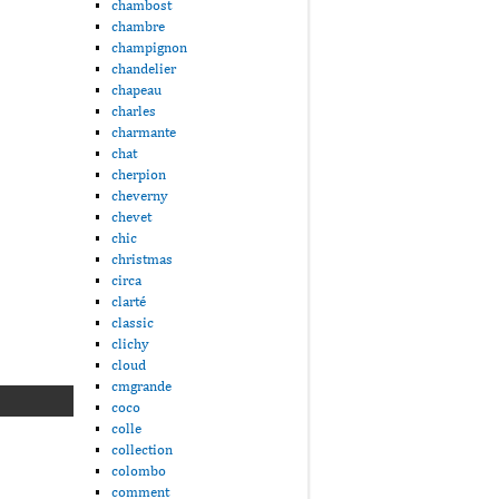
chambost
chambre
champignon
chandelier
chapeau
charles
charmante
chat
cherpion
cheverny
chevet
chic
christmas
circa
clarté
classic
clichy
cloud
cmgrande
coco
colle
collection
colombo
comment