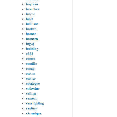
boyreau
branches
bricol
brief
brilliant
broken
bronze
bronzen
btgwj
building
c883
cameo
camille
canap
carins
carlier
catalogue
catherine
ceiling
cement
censlighting
century
céramique