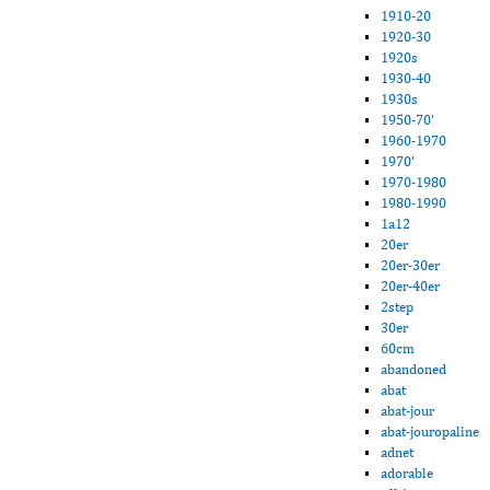
1910-20
1920-30
1920s
1930-40
1930s
1950-70'
1960-1970
1970'
1970-1980
1980-1990
1a12
20er
20er-30er
20er-40er
2step
30er
60cm
abandoned
abat
abat-jour
abat-jouropaline
adnet
adorable