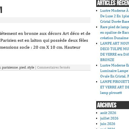
ARTICLES RÉCE
I
Lustre Moderne À 
De Luxe 2 En 1pla
Cristal Dorée Bas
Rare pied de lamp
en opaline de Bac
piétement en bronze aux décors Art déco et de
création Dunaime
 Parisien est en laiton qui possède deux fêles
LAMPE ART NOU
imensions socle : 20 cm X 10 cm. Hauteur
DECO TULIPE MU
DE VERRE era DA
BRONZE
Lustre Moderne En
s
,
parisienne
,
pied
,
style
|
Commentaires fermés
Luminaire Lampe
Ovale En Cristal, 
LAMPE PIROUET
ET VERRE ART DE
lamp pirouett
ARCHIVES
août 2026
juillet 2026
juin 2026