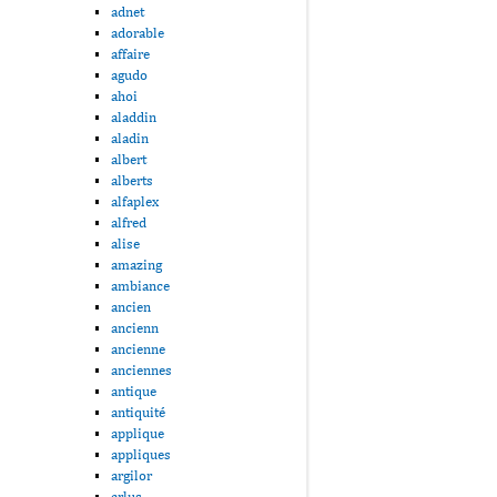
adnet
adorable
affaire
agudo
ahoi
aladdin
aladin
albert
alberts
alfaplex
alfred
alise
amazing
ambiance
ancien
ancienn
ancienne
anciennes
antique
antiquité
applique
appliques
argilor
arlus