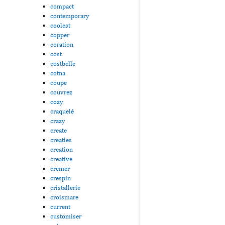
compact
contemporary
coolest
copper
coration
cost
costbelle
cotna
coupe
couvrez
cozy
craquelé
crazy
create
creaties
creation
creative
cremer
crespin
cristallerie
croismare
current
customiser