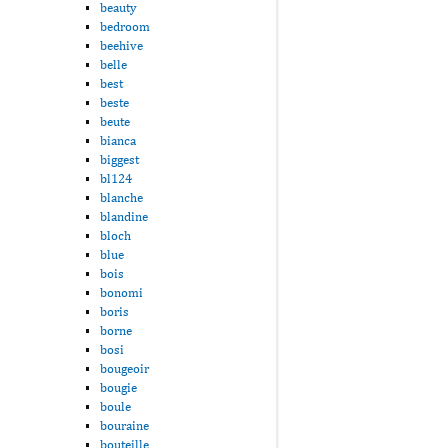
beauty
bedroom
beehive
belle
best
beste
beute
bianca
biggest
bl124
blanche
blandine
bloch
blue
bois
bonomi
boris
borne
bosi
bougeoir
bougie
boule
bouraine
bouteille