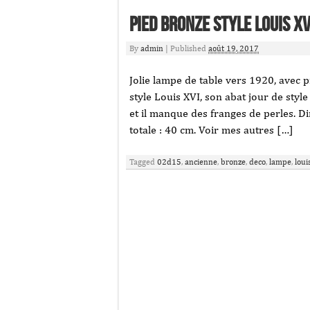
Pied Bronze Style Louis XV
By
admin
|
Published
août 19, 2017
Jolie lampe de table vers 1920, avec 
style Louis XVI, son abat jour de style
et il manque des franges de perles. D
totale : 40 cm. Voir mes autres […]
Tagged
02d15
,
ancienne
,
bronze
,
deco
,
lampe
,
loui