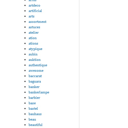
artdeco
artificial
arts
assortment
astuces
atelier
ation
ations
atypique
aubin
auktion
authentique
awesome
baccarat
baguara
banker
bankerlampe
barbier
base
bastel
bauhaus
beau
beautiful