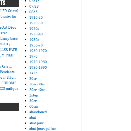
02d15
NTS
07f28
LED Cristal
08d5
fonnier En
1910-20
e
1920-30
e Art Déco
1920s
carat
1930-40
 Lamp base
1930s
VEAU /
1950-70'
LLER PATE
1960-1970
UM PIED
1970'
1970-1980
 Cristal
1980-1990
 Pendante
1a12
Pour Salon
20er
T CHROME
20er-30er
CO antique
20er-40er
2step
30er
60cm
abandoned
abat
abat-jour
abat-jouropaline