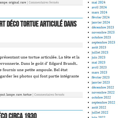
mai 2024
lampe
,
original
,
rare
|
Commentaires fermés
avril 2024
mars 2024
février 2024
RT DÉCO Tortue Articulé dans
janvier 2024
décembre 2023
novembre 2023
octobre 2023
septembre 2023
août 2023
juillet 2023
ésentant une tortue articulée. La tête et la
juin 2023
mai 2023
erronnerie. Dans le goût d’ Edgard Brandt..
avril 2023
e fournis une petite ampoule. Bel état
mars 2023
garder les photos qui font partie intégrante
février 2023
janvier 2023
décembre 2022
novembre 2022
gout
,
lampe
,
rare
,
tortue
|
Commentaires fermés
octobre 2022
septembre 2022
août 2022
juillet 2022
CO Circa 1930
juin 2022