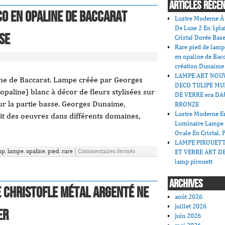
ARTICLES RÉCE
co en opaline de Baccarat
Lustre Moderne À 
De Luxe 2 En 1pla
se
Cristal Dorée Bas
Rare pied de lamp
en opaline de Bac
création Dunaime
LAMPE ART NOU
ine de Baccarat. Lampe créée par Georges
DECO TULIPE MU
paline) blanc à décor de fleurs stylisées sur
DE VERRE era DA
sur la partie basse. Georges Dunaime,
BRONZE
Lustre Moderne En
it des oeuvres dans différents domaines,
Luminaire Lampe
Ovale En Cristal, 
LAMPE PIROUET
mp
,
lampe
,
opaline
,
pied
,
rare
|
Commentaires fermés
ET VERRE ART DE
lamp pirouett
ARCHIVES
e CHRISTOFLE métal argenté NE
août 2026
juillet 2026
er
juin 2026