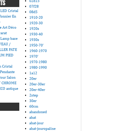
02d15
NTS
07f28
LED Cristal
08d5
fonnier En
1910-20
e
1920-30
e Art Déco
1920s
carat
1930-40
 Lamp base
1930s
VEAU /
1950-70'
LLER PATE
1960-1970
UM PIED
1970'
1970-1980
 Cristal
1980-1990
 Pendante
1a12
Pour Salon
20er
T CHROME
20er-30er
CO antique
20er-40er
2step
30er
60cm
abandoned
abat
abat-jour
abat-jouropaline