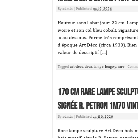
By
admin
|
Published
mai 9, 2026
Hauteur sans l’abat jour: 22 cm. Lam
ivoire et son col bleu cobalt. Signat
» au dessous. Forme très remprésentat
d’époque Art Déco (circa 1930). Bien 
valeur de descriptif […]
Tagged
art-deco
,
circa
,
lampe
,
longwy
,
rare
|
Comme
170 Cm Rare lampe sculpt
signée R. Petron 1m70 vin
By
admin
|
Published
avril 6, 2026
Rare lampe sculpture Art Déco bois m
bois massif, signée R. Petron, représ