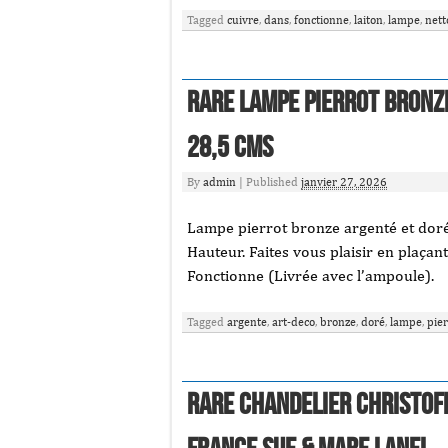
Tagged
cuivre
,
dans
,
fonctionne
,
laiton
,
lampe
,
nett
Rare lampe pierrot bronz
28,5 Cms
By
admin
|
Published
janvier 27, 2026
Lampe pierrot bronze argenté et do
Hauteur. Faites vous plaisir en plaçan
Fonctionne (Livrée avec l’ampoule).
Tagged
argente
,
art-deco
,
bronze
,
doré
,
lampe
,
pier
Rare chandelier Christof