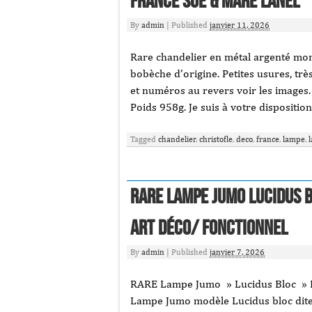
France Sue & Mare Lanel
By
admin
|
Published
janvier 11, 2026
Rare chandelier en métal argenté mon
bobèche d’origine. Petites usures, trè
et numéros au revers voir les images
Poids 958g. Je suis à votre dispositi
Tagged
chandelier
,
christofle
,
deco
,
france
,
lampe
,
l
RARE Lampe Jumo Lucidus 
Art Déco/ Fonctionnel
By
admin
|
Published
janvier 7, 2026
RARE Lampe Jumo » Lucidus Bloc » B
Lampe Jumo modèle Lucidus bloc dite «