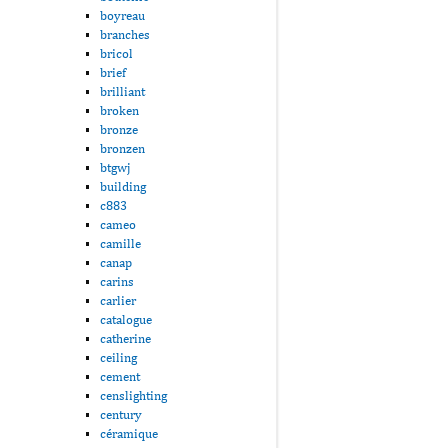
boyreau
branches
bricol
brief
brilliant
broken
bronze
bronzen
btgwj
building
c883
cameo
camille
canap
carins
carlier
catalogue
catherine
ceiling
cement
censlighting
century
céramique