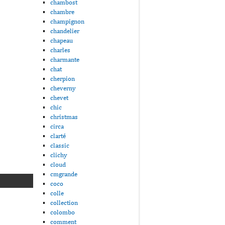
chambost
chambre
champignon
chandelier
chapeau
charles
charmante
chat
cherpion
cheverny
chevet
chic
christmas
circa
clarté
classic
clichy
cloud
cmgrande
coco
colle
collection
colombo
comment