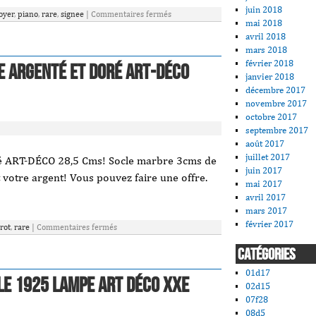
juin 2018
oyer
,
piano
,
rare
,
signee
|
Commentaires fermés
mai 2018
avril 2018
mars 2018
février 2018
e argenté et doré ART-DÉCO
janvier 2018
décembre 2017
novembre 2017
octobre 2017
septembre 2017
août 2017
juillet 2017
ré ART-DÉCO 28,5 Cms! Socle marbre 3cms de
juin 2017
t votre argent! Vous pouvez faire une offre.
mai 2017
avril 2017
mars 2017
février 2017
rot
,
rare
|
Commentaires fermés
CATÉGORIES
01d17
le 1925 lampe Art Déco XXe
02d15
07f28
08d5