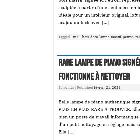
sculptée à partir d’une seul pièce en 
idéale pour un intérieur original, lof
acajou ou teck avec […]
Tagged
1m70
,
bois
,
deco
,
lampe
,
massif
,
petron
,
ra
Rare Lampe De Piano Signé
Fonctionne À Nettoyer
By
admin
|
Published
février 21, 2026
Belle lampe de piano authentique s
PLUS EN PLUS RARE À TROUVER. Elle 
bien un poste de travail informatique o
d’un petit nettoyage et réglage mais s
Elle […]