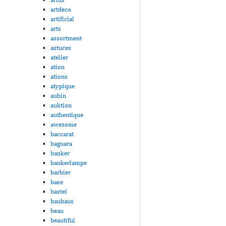
artdeco
artificial
arts
assortment
astuces
atelier
ation
ations
atypique
aubin
auktion
authentique
awesome
baccarat
baguara
banker
bankerlampe
barbier
base
bastel
bauhaus
beau
beautiful