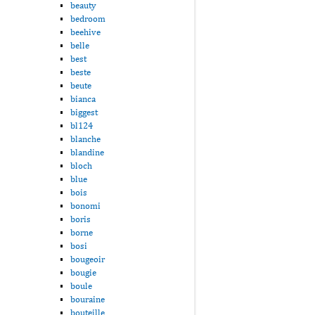
beauty
bedroom
beehive
belle
best
beste
beute
bianca
biggest
bl124
blanche
blandine
bloch
blue
bois
bonomi
boris
borne
bosi
bougeoir
bougie
boule
bouraine
bouteille