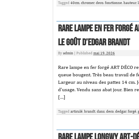
Tagged
40cm
,
chromer
,
deco
,
fonctionne
,
hauteur
,
RARE Lampe en Fer Forgé A
Le Goût d’Edgar Brandt
By
admin
|
Published
mai 19, 2026
Rare lampe en fer forgé ART DÉCO repr
queue bougent. Très beau travail de f
Largeur au niveau des pattes 14 cm. J
d’usage. Vendu sans abat jour. Bien re
[…]
Tagged
articulé
,
brandt
,
dans
,
deco
,
dedgar
,
forgé
,
RARE LAMPE LONGWY ART-DÉ