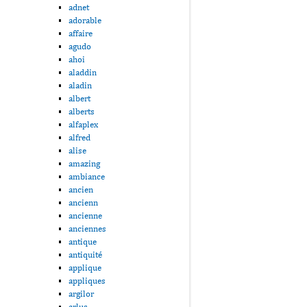
adnet
adorable
affaire
agudo
ahoi
aladdin
aladin
albert
alberts
alfaplex
alfred
alise
amazing
ambiance
ancien
ancienn
ancienne
anciennes
antique
antiquité
applique
appliques
argilor
arlus