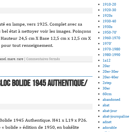
1910-20
1920-30
1920s
1930-40
té en lampe, vers 1925. Complet avec sa
1930s
s bel état à nettoyer voir les images. Poinçons
1950-70'
. Hauteur 24,5 cm X Base 12,5 cm x 12,5 cm X
1960-1970
1970'
on pour tout renseignement.
1970-1980
1980-1990
anel
,
mare
,
rare
|
Commentaires fermés
1a12
20er
20er-30er
20er-40er
Bloc Bolide 1945 Authentique/
2step
30er
60cm
abandoned
abat
abat-jour
abat-jouropaline
olide 1945 Authentique. H41 x L19 x P26.
adnet
 bolide » édition de 1950, en bakélite
adorable