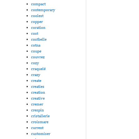
compact
contemporary
coolest
copper
coration
cost
costbelle
cotna
coupe
couvrez
cozy
craquelé
crazy
create
creaties
creation
creative
cremer
crespin
cristallerie
croismare
current
customiser