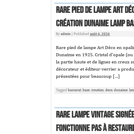
Rare pied de lampe Art Dé
création Dunaime Lamp ba
By
admin
|
Published
août 6, 2026
Rare pied de lampe Art Déco en opal
Dunaime en 1925. Cristal d’opale (ou o
la partie haute et de lignes en creux 
décorateur et éditeur-verrier a produ
présentées pour beaucoup […]
Tagged
baccarat
,
base
,
creation
,
deco
,
dunaime
,
la
Rare LAMPE vintage signé
FONCTIONNE PAS à restaur