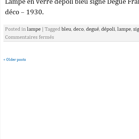
Lampe en verre dépoli bleu signé Degué Fran
déco – 1930.
Posted in
lampe
|
Tagged
bleu
,
deco
,
degué
,
dépoli
,
lampe
,
si
Commentaires fermés
«
Older posts