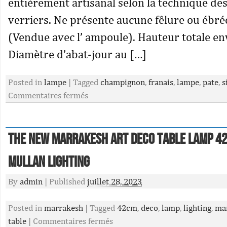
entièrement artisanal selon la technique de
verriers. Ne présente aucune fêlure ou ébré
(Vendue avec l’ ampoule). Hauteur totale en
Diamètre d’abat-jour au […]
Posted in
lampe
|
Tagged
champignon
,
franais
,
lampe
,
pate
,
s
Commentaires fermés
The New Marrakesh Art Deco Table Lamp 4
Mullan Lighting
By
admin
|
Published
juillet 28, 2023
Posted in
marrakesh
|
Tagged
42cm
,
deco
,
lamp
,
lighting
,
ma
table
|
Commentaires fermés