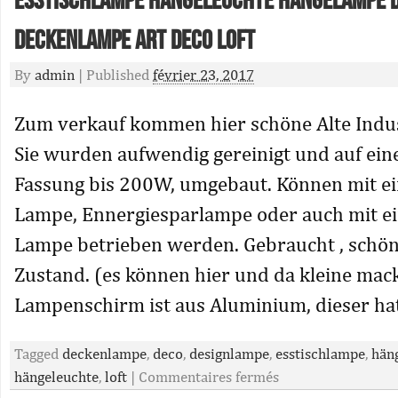
Esstischlampe Hängeleuchte Hängelampe 
Deckenlampe Art Deco Loft
By
admin
|
Published
février 23, 2017
Zum verkauf kommen hier schöne Alte Indu
Sie wurden aufwendig gereinigt und auf ein
Fassung bis 200W, umgebaut. Können mit e
Lampe, Ennergiesparlampe oder auch mit ei
Lampe betrieben werden. Gebraucht , schön
Zustand. (es können hier und da kleine mack
Lampenschirm ist aus Aluminium, dieser hat
Tagged
deckenlampe
,
deco
,
designlampe
,
esstischlampe
,
hän
hängeleuchte
,
loft
|
Commentaires fermés