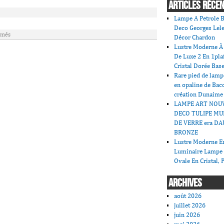
ARTICLES RÉCE
Lampe A Petrole B
Deco Georges Lele
rmés
Décor Chardon
Lustre Moderne À 
De Luxe 2 En 1pla
Cristal Dorée Bas
Rare pied de lamp
en opaline de Bac
création Dunaime
LAMPE ART NOU
DECO TULIPE MU
DE VERRE era DA
BRONZE
Lustre Moderne En
Luminaire Lampe
Ovale En Cristal, 
ARCHIVES
août 2026
juillet 2026
juin 2026