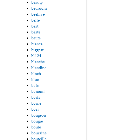
beauty
bedroom
beehive
belle
best
beste
beute
bianca
biggest
bl124
blanche
blandine
bloch
blue
bois
bonomi
boris
borne
bosi
bougeoir
bougie
boule
bouraine
bouteille