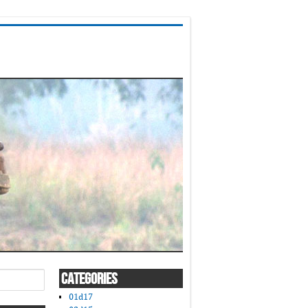
CATEGORIES
01d17