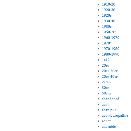
1910-20
1920-30
1920s
1930-40
1930s
1950-70'
1960-1970
1970'
1970-1980
1980-1990
1a12
20er
20er-30er
20er-40er
2step
30er
60cm
abandoned
abat
abat-jour
abat-jouropaline
adnet
adorable