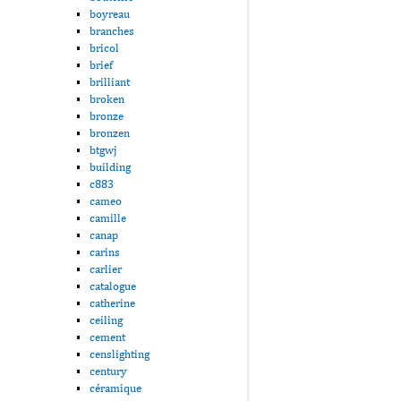
boyreau
branches
bricol
brief
brilliant
broken
bronze
bronzen
btgwj
building
c883
cameo
camille
canap
carins
carlier
catalogue
catherine
ceiling
cement
censlighting
century
céramique