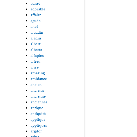
adnet
adorable
affaire
agudo
ahoi
aladdin
aladin
albert
alberts
alfaplex
alfred
alise
amazing
ambiance
ancien
ancienn
ancienne
anciennes
antique
antiquité
applique
appliques
argilor
arlus