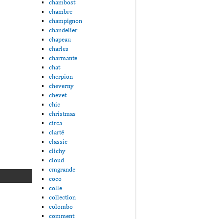
chambost
chambre
champignon
chandelier
chapeau
charles
charmante
chat
cherpion
cheverny
chevet
chic
christmas
circa
clarté
classic
clichy
cloud
cmgrande
coco
colle
collection
colombo
comment