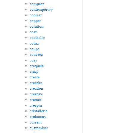
compact
contemporary
coolest
copper
coration
cost
costbelle
cotna
coupe
couvrez
cozy
craquelé
crazy
create
creaties
creation
creative
cremer
crespin
cristallerie
croismare
current
customiser