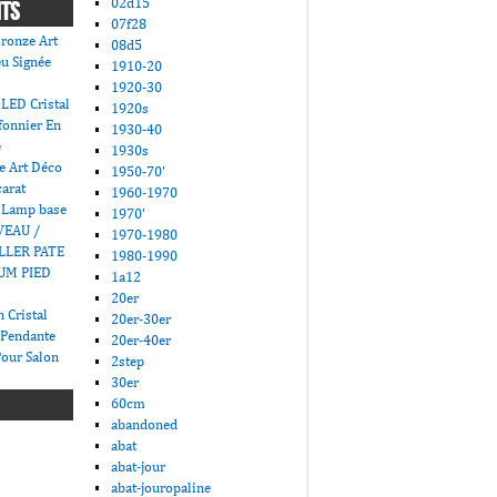
02d15
NTS
07f28
ronze Art
08d5
u Signée
1910-20
1920-30
LED Cristal
1920s
fonnier En
1930-40
e
1930s
e Art Déco
1950-70'
carat
1960-1970
 Lamp base
1970'
VEAU /
1970-1980
LLER PATE
1980-1990
UM PIED
1a12
20er
 Cristal
20er-30er
 Pendante
20er-40er
Pour Salon
2step
30er
60cm
abandoned
abat
abat-jour
abat-jouropaline