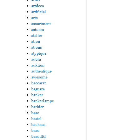
artdeco
artificial
arts
assortment
astuces
atelier
ation
ations
atypique
aubin
auktion
authentique
awesome
baccarat
baguara
banker
bankerlampe
barbier
base
bastel
bauhaus
beau
beautiful