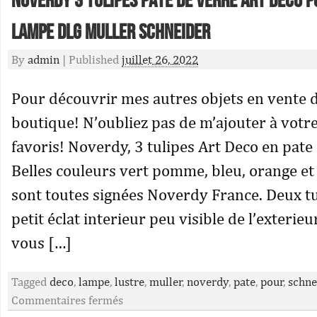
Noverdy 3 tulipes pate de verre Art déco 
lampe dlg Muller Schneider
By
admin
|
Published
juillet 26, 2022
Pour découvrir mes autres objets en vente 
boutique! N’oubliez pas de m’ajouter à votre
favoris! Noverdy, 3 tulipes Art Deco en pate
Belles couleurs vert pomme, bleu, orange et 
sont toutes signées Noverdy France. Deux t
petit éclat interieur peu visible de l’exterie
vous […]
Tagged
deco
,
lampe
,
lustre
,
muller
,
noverdy
,
pate
,
pour
,
schne
Commentaires fermés