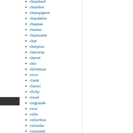
chambost
chambre
champignon
chandelier
chapeau
charles
charmante
chat
cherpion
cheverny
chevet
chic
christmas
circa
clarté
classic
clichy
cloud
cmgrande
coco
colle
collection
colombo
comment