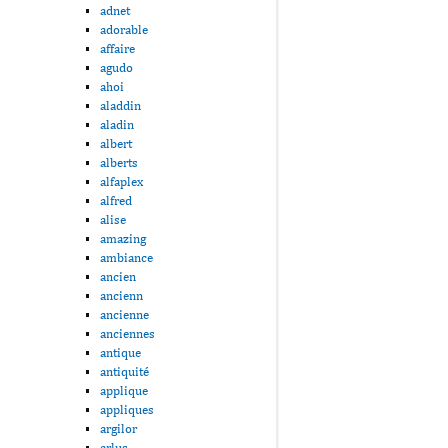
adnet
adorable
affaire
agudo
ahoi
aladdin
aladin
albert
alberts
alfaplex
alfred
alise
amazing
ambiance
ancien
ancienn
ancienne
anciennes
antique
antiquité
applique
appliques
argilor
arlus