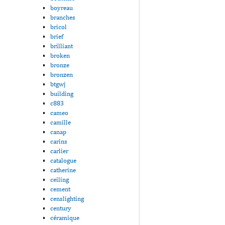
boyreau
branches
bricol
brief
brilliant
broken
bronze
bronzen
btgwj
building
c883
cameo
camille
canap
carins
carlier
catalogue
catherine
ceiling
cement
censlighting
century
céramique