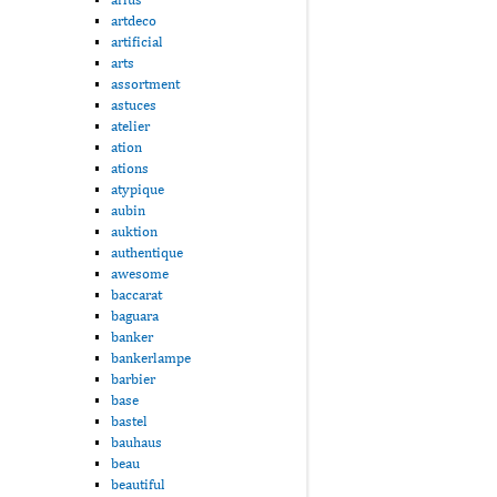
artdeco
artificial
arts
assortment
astuces
atelier
ation
ations
atypique
aubin
auktion
authentique
awesome
baccarat
baguara
banker
bankerlampe
barbier
base
bastel
bauhaus
beau
beautiful