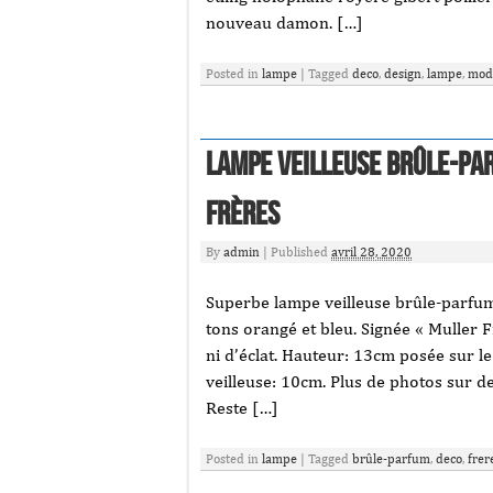
nouveau damon. […]
Posted in
lampe
|
Tagged
deco
,
design
,
lampe
,
mod
Lampe veilleuse brûle-pa
Frères
By
admin
|
Published
avril 28, 2020
Superbe lampe veilleuse brûle-parfu
tons orangé et bleu. Signée « Muller Fr
ni d’éclat. Hauteur: 13cm posée sur l
veilleuse: 10cm. Plus de photos sur de
Reste […]
Posted in
lampe
|
Tagged
brûle-parfum
,
deco
,
frer