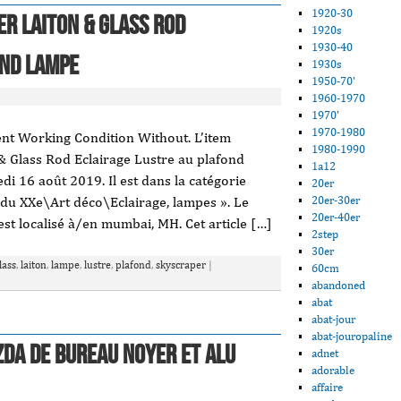
1920-30
r Laiton & Glass Rod
1920s
1930-40
ond Lampe
1930s
1950-70'
1960-1970
1970'
1970-1980
t Working Condition Without. L’item
1980-1990
& Glass Rod Eclairage Lustre au plafond
1a12
di 16 août 2019. Il est dans la catégorie
20er
 du XXe\Art déco\Eclairage, lampes ». Le
20er-30er
20er-40er
est localisé à/en mumbai, MH. Cet article […]
2step
30er
lass
,
laiton
,
lampe
,
lustre
,
plafond
,
skyscraper
|
60cm
abandoned
abat
abat-jour
abat-jouropaline
ZDA de bureau noyer et alu
adnet
adorable
affaire