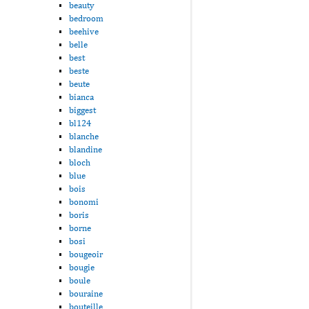
beauty
bedroom
beehive
belle
best
beste
beute
bianca
biggest
bl124
blanche
blandine
bloch
blue
bois
bonomi
boris
borne
bosi
bougeoir
bougie
boule
bouraine
bouteille