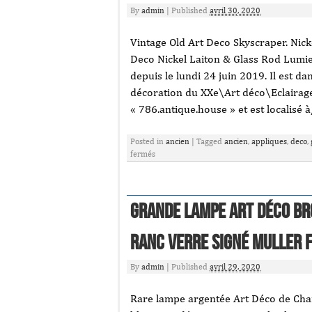
By
admin
|
Published
avril 30, 2020
Vintage Old Art Deco Skyscraper. Nick
Deco Nickel Laiton & Glass Rod Lumi
depuis le lundi 24 juin 2019. Il est da
décoration du XXe\Art déco\Eclairage
« 786.antique.house » et est localisé
Posted in
ancien
|
Tagged
ancien
,
appliques
,
deco
,
fermés
Grande lampe Art déco br
Ranc verre signé Muller 
By
admin
|
Published
avril 29, 2020
Rare lampe argentée Art Déco de Char