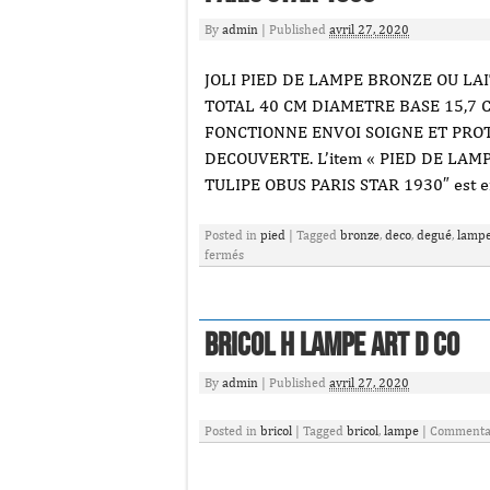
By
admin
|
Published
avril 27, 2020
JOLI PIED DE LAMPE BRONZE OU LA
TOTAL 40 CM DIAMETRE BASE 15,7 
FONCTIONNE ENVOI SOIGNE ET PRO
DECOUVERTE. L’item « PIED DE LA
TULIPE OBUS PARIS STAR 1930″ est en
Posted in
pied
|
Tagged
bronze
,
deco
,
degué
,
lamp
fermés
Bricol H Lampe Art D Co
By
admin
|
Published
avril 27, 2020
Posted in
bricol
|
Tagged
bricol
,
lampe
|
Commentai