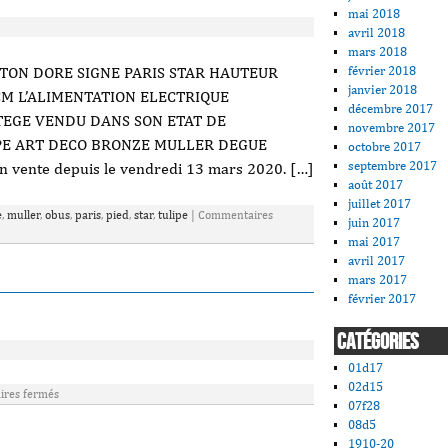
mai 2018
avril 2018
mars 2018
février 2018
ITON DORE SIGNE PARIS STAR HAUTEUR
janvier 2018
CM L’ALIMENTATION ELECTRIQUE
décembre 2017
TEGE VENDU DANS SON ETAT DE
novembre 2017
MPE ART DECO BRONZE MULLER DEGUE
octobre 2017
septembre 2017
 vente depuis le vendredi 13 mars 2020. […]
août 2017
juillet 2017
e
,
muller
,
obus
,
paris
,
pied
,
star
,
tulipe
|
Commentaires
juin 2017
mai 2017
avril 2017
mars 2017
février 2017
CATÉGORIES
01d17
02d15
res fermés
07f28
08d5
1910-20