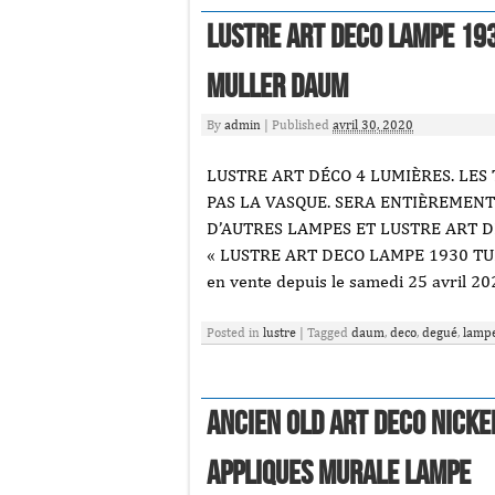
Lustre Art Deco Lampe 193
Muller Daum
By
admin
|
Published
avril 30, 2020
LUSTRE ART DÉCO 4 LUMIÈRES. LES 
PAS LA VASQUE. SERA ENTIÈREMENT
D’AUTRES LAMPES ET LUSTRE ART DÉ
« LUSTRE ART DECO LAMPE 1930 TU
en vente depuis le samedi 25 avril 202
Posted in
lustre
|
Tagged
daum
,
deco
,
degué
,
lamp
Ancien Old Art Deco Nicke
Appliques murale Lampe