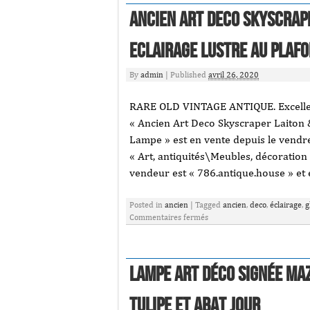
Ancien Art Deco Skyscrape
Eclairage Lustre au plaf
By
admin
|
Published
avril 26, 2020
RARE OLD VINTAGE ANTIQUE. Excellen
« Ancien Art Deco Skyscraper Laiton 
Lampe » est en vente depuis le vendre
« Art, antiquités\Meubles, décoration
vendeur est « 786.antique.house » et 
Posted in
ancien
|
Tagged
ancien
,
deco
,
éclairage
,
g
Commentaires fermés
Lampe art déco signée MA
tulipe et abat jour