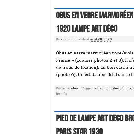
Obus en verre marmoréen 
1920 lampe Art Déco
By
admin
|
Published
avril 28, 2020
Obus en verre marmoréen rose/violet
France » (zoomer photos 2 et 3). Il n
de trous de fixation). En bon état, à 
(photo 6). Un éclat superficiel sur le
Posted in
obus
|
Tagged
croix
,
daum
,
deco
,
lampe
,
fermés
Pied De Lampe Art Deco Br
Paris Star 1930