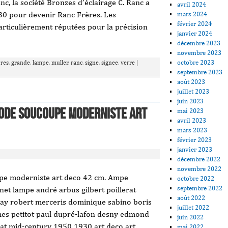
c, la société Bronzes d’éclairage C. Ranc a
avril 2024
30 pour devenir Ranc Frères. Les
mars 2024
février 2024
particulièrement réputées pour la précision
janvier 2024
décembre 2023
novembre 2023
octobre 2023
eres
,
grande
,
lampe
,
muller
,
ranc
,
signe
,
signee
,
verre
|
septembre 2023
août 2023
juillet 2023
juin 2023
pode soucoupe moderniste art
mai 2023
avril 2023
mars 2023
février 2023
janvier 2023
décembre 2022
novembre 2022
pe moderniste art deco 42 cm. Ampe
octobre 2022
septembre 2022
t lampe andré arbus gilbert poillerat
août 2022
nay robert merceris dominique sabino boris
juillet 2022
mes petitot paul dupré-lafon desny edmond
juin 2022
rat mid-century 1950 1930 art deco art
mai 2022