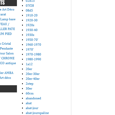
02d15
NTS
07f28
e Art Déco
08d5
carat
1910-20
 Lamp base
1920-30
VEAU /
1920s
LLER PATE
1930-40
UM PIED
1930s
1950-70'
 Cristal
1960-1970
 Pendante
1970'
Pour Salon
1970-1980
T CHROME
1980-1990
CO antique
1a12
20er
ller AMBA
20er-30er
Art déco
20er-40er
2step
30er
60cm
abandoned
abat
abat-jour
abat-jouropaline