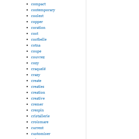
compact
contemporary
coolest
copper
coration
cost
costbelle
cotna
coupe
couvrez
cozy
craquelé
crazy
create
creaties
creation
creative
cremer
crespin
cristallerie
croismare
current
customiser