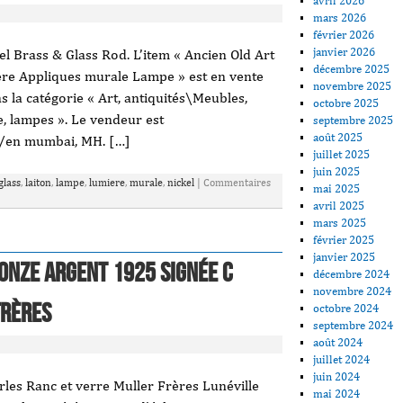
avril 2026
mars 2026
février 2026
janvier 2026
el Brass & Glass Rod. L’item « Ancien Old Art
décembre 2025
ere Appliques murale Lampe » est en vente
novembre 2025
ns la catégorie « Art, antiquités\Meubles,
octobre 2025
, lampes ». Le vendeur est
septembre 2025
août 2025
 à/en mumbai, MH. […]
juillet 2025
juin 2025
glass
,
laiton
,
lampe
,
lumiere
,
murale
,
nickel
|
Commentaires
mai 2025
avril 2025
mars 2025
février 2025
janvier 2025
onze argent 1925 signée C
décembre 2024
novembre 2024
Frères
octobre 2024
septembre 2024
août 2024
juillet 2024
juin 2024
les Ranc et verre Muller Frères Lunéville
mai 2024