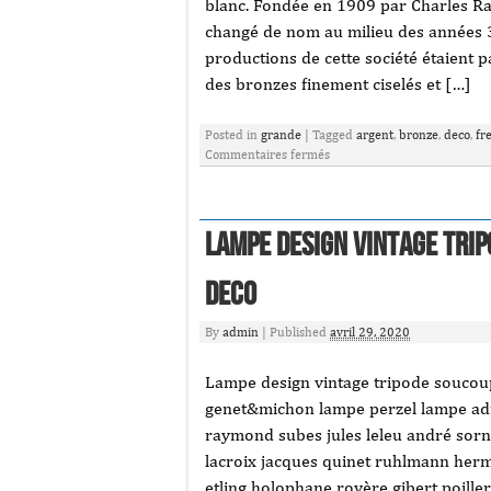
blanc. Fondée en 1909 par Charles Ran
changé de nom au milieu des années 
productions de cette société étaient 
des bronzes finement ciselés et […]
Posted in
grande
|
Tagged
argent
,
bronze
,
deco
,
fr
Commentaires fermés
Lampe design vintage tri
deco
By
admin
|
Published
avril 29, 2020
Lampe design vintage tripode soucou
genet&michon lampe perzel lampe adne
raymond subes jules leleu andré sor
lacroix jacques quinet ruhlmann her
etling holophane royère gibert poille