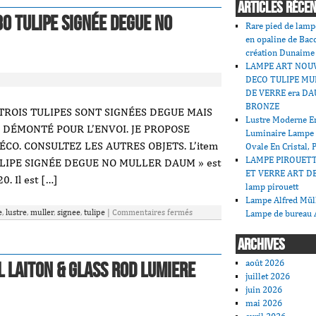
ARTICLES RÉCE
0 Tulipe Signée Degue No
Rare pied de lamp
en opaline de Bac
création Dunaime
LAMPE ART NOU
DECO TULIPE MU
DE VERRE era DA
BRONZE
TROIS TULIPES SONT SIGNÉES DEGUE MAIS
Lustre Moderne En
 DÉMONTÉ POUR L’ENVOI. JE PROPOSE
Luminaire Lampe
CO. CONSULTEZ LES AUTRES OBJETS. L’item
Ovale En Cristal, 
LAMPE PIROUET
LIPE SIGNÉE DEGUE NO MULLER DAUM » est
ET VERRE ART DE
0. Il est […]
lamp pirouett
Lampe Alfred Mü
e
,
lustre
,
muller
,
signee
,
tulipe
|
Commentaires fermés
Lampe de bureau 
ARCHIVES
août 2026
l Laiton & Glass Rod Lumiere
juillet 2026
juin 2026
mai 2026