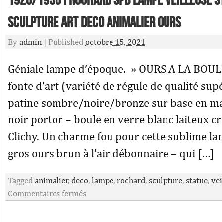
1920/1930 I Rochard Spb Lampe Veilleuse S
Sculpture Art Deco Animalier Ours
By
admin
|
Published
octobre 15, 2021
Géniale lampe d’époque. » OURS A LA BOULE 
fonte d’art (variété de régule de qualité sup
patine sombre/noire/bronze sur base en m
noir portor – boule en verre blanc laiteux c
Clichy. Un charme fou pour cette sublime la
gros ours brun à l’air débonnaire – qui […]
Tagged
animalier
,
deco
,
lampe
,
rochard
,
sculpture
,
statue
,
vei
Commentaires fermés