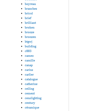
boyreau
branches
bricol
brief
brilliant
broken
bronze
bronzen
btgwj
building
c883
cameo
camille
canap
carins
carlier
catalogue
catherine
ceiling
cement
censlighting
century
céramique