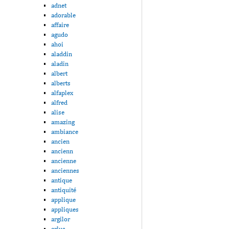
adnet
adorable
affaire
agudo
ahoi
aladdin
aladin
albert
alberts
alfaplex
alfred
alise
amazing
ambiance
ancien
ancienn
ancienne
anciennes
antique
antiquité
applique
appliques
argilor
arlus