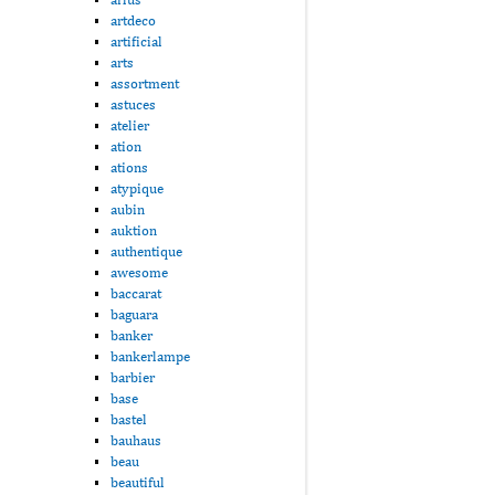
artdeco
artificial
arts
assortment
astuces
atelier
ation
ations
atypique
aubin
auktion
authentique
awesome
baccarat
baguara
banker
bankerlampe
barbier
base
bastel
bauhaus
beau
beautiful