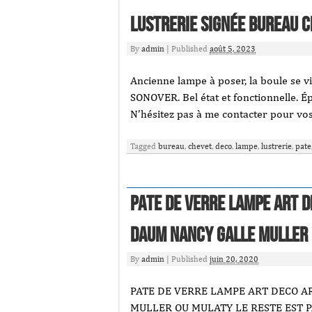
lustrerie signée bureau 
By
admin
|
Published
août 5, 2023
Ancienne lampe à poser, la boule se vis
SONOVER. Bel état et fonctionnelle. 
N’hésitez pas à me contacter pour vo
Tagged
bureau
,
chevet
,
deco
,
lampe
,
lustrerie
,
pate
Pate De Verre Lampe Art D
Daum Nancy Galle Muller
By
admin
|
Published
juin 20, 2020
PATE DE VERRE LAMPE ART DECO A
MULLER OU MULATY LE RESTE EST P