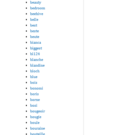
beauty
bedroom
beehive
belle
best
beste
beute
bianca
biggest
bl124
blanche
blandine
bloch
blue
bois
bonomi
boris
borne
bosi
bougeoir
bougie
boule
bouraine
bouteille