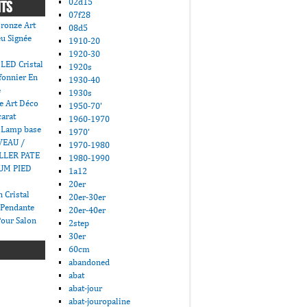
02d15
NTS
07f28
ronze Art
08d5
u Signée
1910-20
1920-30
LED Cristal
1920s
fonnier En
1930-40
e
1930s
e Art Déco
1950-70'
carat
1960-1970
 Lamp base
1970'
VEAU /
1970-1980
LLER PATE
1980-1990
UM PIED
1a12
20er
 Cristal
20er-30er
 Pendante
20er-40er
Pour Salon
2step
30er
60cm
abandoned
abat
abat-jour
abat-jouropaline