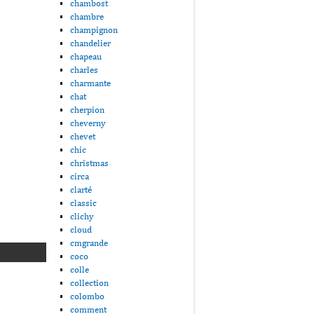
chambost
chambre
champignon
chandelier
chapeau
charles
charmante
chat
cherpion
cheverny
chevet
chic
christmas
circa
clarté
classic
clichy
cloud
cmgrande
coco
colle
collection
colombo
comment