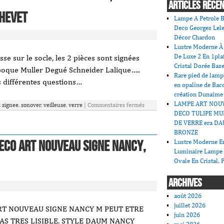
ARTICLES RÉCE
chevet
Lampe A Petrole B
Deco Georges Lele
Décor Chardon
Lustre Moderne À 
De Luxe 2 En 1pla
se sur le socle, les 2 pièces sont signées
Cristal Dorée Bas
Époque Muller Degué Schneider Lalique…..
Rare pied de lamp
s différentes questions…
en opaline de Bac
création Dunaime
LAMPE ART NOU
,
signee
,
sonover
,
veilleuse
,
verre
|
Commentaires fermés
DECO TULIPE MU
DE VERRE era DA
BRONZE
eco Art Nouveau Signe Nancy,
Lustre Moderne En
Luminaire Lampe
Ovale En Cristal, 
ARCHIVES
août 2026
juillet 2026
RT NOUVEAU SIGNE NANCY M PEUT ETRE
juin 2026
AS TRES LISIBLE. STYLE DAUM NANCY