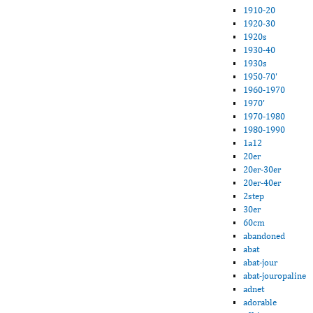
1910-20
1920-30
1920s
1930-40
1930s
1950-70'
1960-1970
1970'
1970-1980
1980-1990
1a12
20er
20er-30er
20er-40er
2step
30er
60cm
abandoned
abat
abat-jour
abat-jouropaline
adnet
adorable