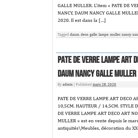
GALLE MULLER. L’item « PATE DE 
NANCY, DAUM NANCY GALLE MULLER » e
2020. Il est dans la […]
Tagged
daum
,
deco
,
galle
,
lampe
,
muller
,
nancy
,
no
Pate De Verre Lampe Art 
Daum Nancy Galle Muller
By
admin
|
Published
mars 28, 2020
PATE DE VERRE LAMPE ART DECO A
10,5CM. HAUTEUR / 14,5CM. STYLE 
DE VERRE LAMPE ART DECO ART NO
MULLER » est en vente depuis le mardi
antiquités\Meubles, décoration du XX