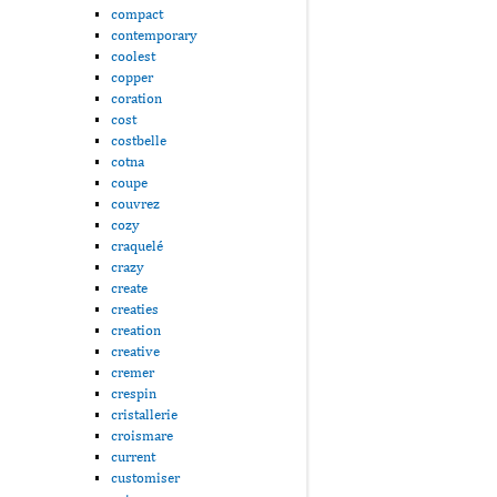
compact
contemporary
coolest
copper
coration
cost
costbelle
cotna
coupe
couvrez
cozy
craquelé
crazy
create
creaties
creation
creative
cremer
crespin
cristallerie
croismare
current
customiser