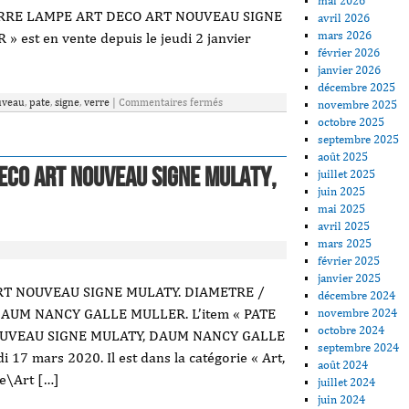
mai 2026
VERRE LAMPE ART DECO ART NOUVEAU SIGNE
avril 2026
mars 2026
st en vente depuis le jeudi 2 janvier
février 2026
janvier 2026
décembre 2025
uveau
,
pate
,
signe
,
verre
|
Commentaires fermés
novembre 2025
octobre 2025
septembre 2025
août 2025
Deco Art Nouveau Signe Mulaty,
juillet 2025
juin 2025
mai 2025
avril 2025
mars 2025
février 2025
janvier 2025
RT NOUVEAU SIGNE MULATY. DIAMETRE /
décembre 2024
DAUM NANCY GALLE MULLER. L’item « PATE
novembre 2024
octobre 2024
UVEAU SIGNE MULATY, DAUM NANCY GALLE
septembre 2024
 17 mars 2020. Il est dans la catégorie « Art,
août 2024
e\Art […]
juillet 2024
juin 2024