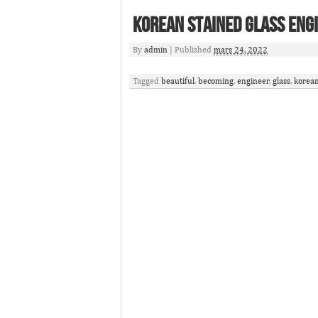
Korean Stained Glass Eng
By
admin
|
Published
mars 24, 2022
Tagged
beautiful
,
becoming
,
engineer
,
glass
,
korea