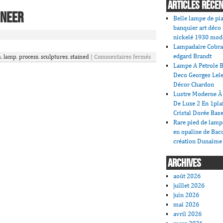
ARTICLES RÉCE
ineer
Belle lampe de pi
banquier art déco
nickelé 1930 mod
Lampadaire Cobra
edgard Brandt
n
,
lamp
,
process
,
sculptures
,
stained
|
Commentaires fermés
Lampe A Petrole B
Deco Georges Lele
Décor Chardon
Lustre Moderne À 
De Luxe 2 En 1pla
Cristal Dorée Bas
Rare pied de lamp
en opaline de Bac
création Dunaime
ARCHIVES
août 2026
juillet 2026
juin 2026
mai 2026
avril 2026