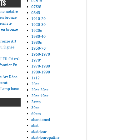
02d15
NTS
07f28
ano notaire
08d5
 en bronze
1910-20
erniste
1920-30
 en bronze
1920s
1930-40
ronze Art
1930s
u Signée
1950-70'
1960-1970
LED Cristal
1970'
fonnier En
1970-1980
e
1980-1990
e Art Déco
1a12
carat
20er
 Lamp base
20er-30er
20er-40er
2step
30er
60cm
abandoned
abat
abat-jour
abat-jouropaline