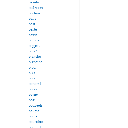
beauty
bedroom
beehive
belle
best
beste
beute
bianca
biggest
bl124
blanche
blandine
bloch
blue
bois
bonomi
boris
borne
bosi
bougeoir
bougie
boule
bouraine
bouteille