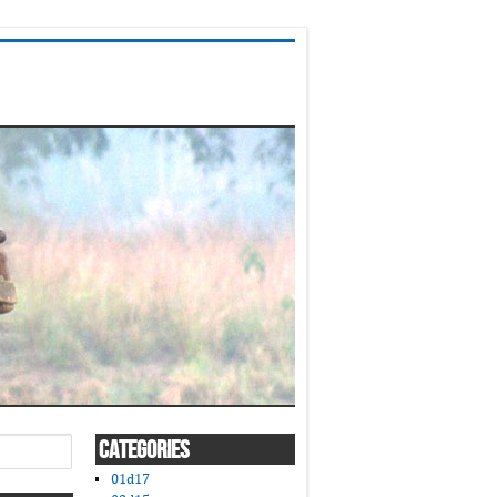
CATEGORIES
01d17