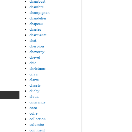
chambost
chambre
champignon
chandelier
chapeau
charles
charmante
chat
cherpion
cheverny
chevet
chic
christmas
circa
clarté
classic
clichy
cloud
cmgrande
coco
colle
collection
colombo
comment