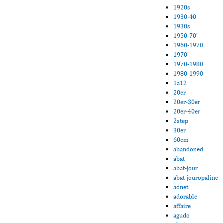
1920s
1930-40
1930s
1950-70'
1960-1970
1970'
1970-1980
1980-1990
1a12
20er
20er-30er
20er-40er
2step
30er
60cm
abandoned
abat
abat-jour
abat-jouropaline
adnet
adorable
affaire
agudo