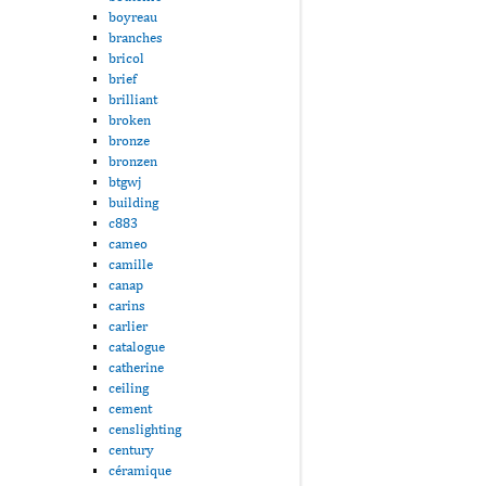
boyreau
branches
bricol
brief
brilliant
broken
bronze
bronzen
btgwj
building
c883
cameo
camille
canap
carins
carlier
catalogue
catherine
ceiling
cement
censlighting
century
céramique