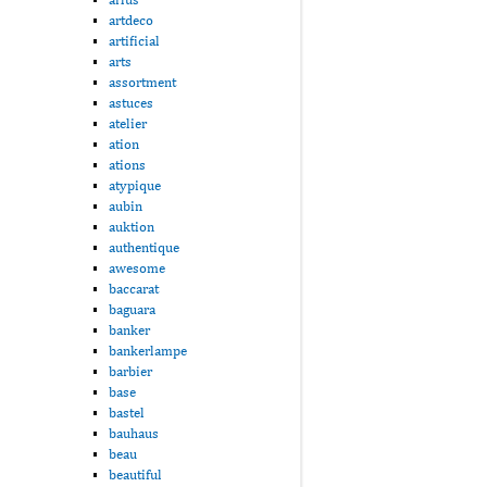
artdeco
artificial
arts
assortment
astuces
atelier
ation
ations
atypique
aubin
auktion
authentique
awesome
baccarat
baguara
banker
bankerlampe
barbier
base
bastel
bauhaus
beau
beautiful