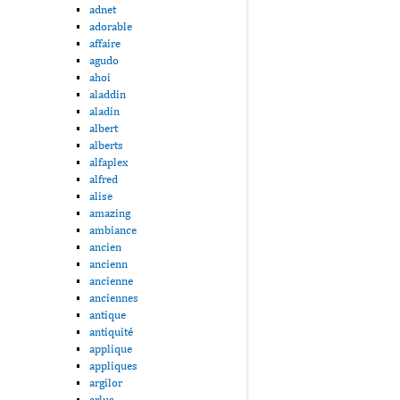
adnet
adorable
affaire
agudo
ahoi
aladdin
aladin
albert
alberts
alfaplex
alfred
alise
amazing
ambiance
ancien
ancienn
ancienne
anciennes
antique
antiquité
applique
appliques
argilor
arlus