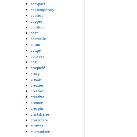
compact
contemporary
coolest
copper
coration
cost
costbelle
cotna
coupe
couvrez
cozy
craquelé
crazy
create
creaties
creation
creative
cremer
crespin
cristallerie
croismare
current
customiser