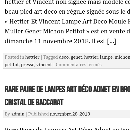
hettier et Vincent non signée mais modèle c
beau pied art deco en régule signée sous le 
« Hettier Et Vincent Lampe Art Deco Moule 
Muller Genet Michon Petitot » est en vente d
dimanche 11 novembre 2018. Il est […]
Posted in
hettier
|
Tagged
deco
,
genet
,
hettier
,
lampe
,
micho
petitot
,
pressé
,
vincent
|
Commentaires fermés
Rare Paire de Lampes Art Déco Adnet en Br
Cristal de Baccarat
By
admin
|
Published
novembre 28, 2018
Rare Paire de Lampes Art Déco Adnet en Fo