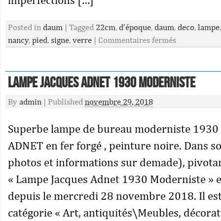
Posted in
daum
|
Tagged
22cm
,
d'époque
,
daum
,
deco
,
lampe
nancy
,
pied
,
signe
,
verre
|
Commentaires fermés
Lampe Jacques Adnet 1930 Moderniste
By
admin
|
Published
novembre 29, 2018
Superbe lampe de bureau moderniste 1930 
ADNET en fer forgé , peinture noire. Dans son
photos et informations sur demade), pivotan
« Lampe Jacques Adnet 1930 Moderniste » e
depuis le mercredi 28 novembre 2018. Il est
catégorie « Art, antiquités\Meubles, décora