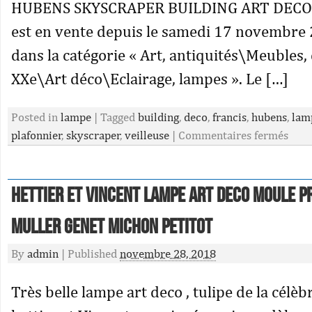
HUBENS SKYSCRAPER BUILDING ART DECO
est en vente depuis le samedi 17 novembre 2
dans la catégorie « Art, antiquités\Meubles,
XXe\Art déco\Eclairage, lampes ». Le […]
Posted in
lampe
|
Tagged
building
,
deco
,
francis
,
hubens
,
lam
plafonnier
,
skyscraper
,
veilleuse
|
Commentaires fermés
Hettier Et Vincent Lampe Art Deco Moule P
Muller Genet Michon Petitot
By
admin
|
Published
novembre 28, 2018
Très belle lampe art deco , tulipe de la célè