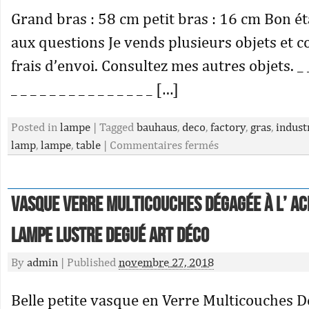
Grand bras : 58 cm petit bras : 16 cm Bon ét
aux questions Je vends plusieurs objets et c
frais d’envoi. Consultez mes autres objets. _ _ _
_ _ _ _ _ _ _ _ _ _ _ _ _ _ _ […]
Posted in
lampe
|
Tagged
bauhaus
,
deco
,
factory
,
gras
,
indust
lamp
,
lampe
,
table
|
Commentaires fermés
Vasque Verre Multicouches Dégagée à l’ Ac
Lampe Lustre Degué Art Déco
By
admin
|
Published
novembre 27, 2018
Belle petite vasque en Verre Multicouches Dé