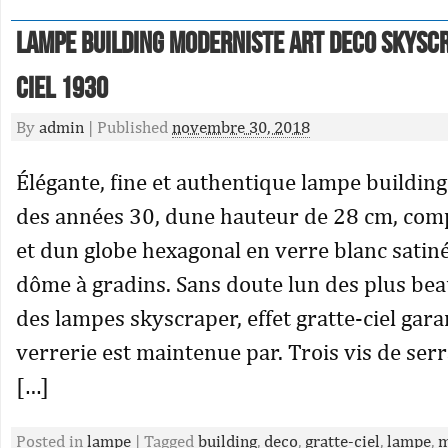
Lampe Building Moderniste Art Deco Skysc
ciel 1930
By
admin
|
Published
novembre 30, 2018
Élégante, fine et authentique lampe buildin
des années 30, dune hauteur de 28 cm, com
et dun globe hexagonal en verre blanc satin
dôme à gradins. Sans doute lun des plus be
des lampes skyscraper, effet gratte-ciel gara
verrerie est maintenue par. Trois vis de serr
[…]
Posted in
lampe
|
Tagged
building
,
deco
,
gratte-ciel
,
lampe
,
m