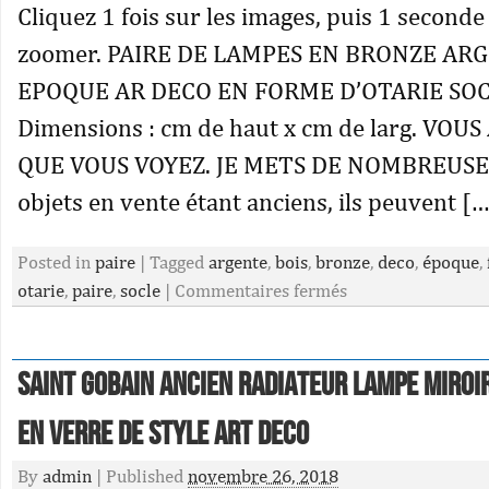
Cliquez 1 fois sur les images, puis 1 seconde
zoomer. PAIRE DE LAMPES EN BRONZE AR
EPOQUE AR DECO EN FORME D’OTARIE SOC
Dimensions : cm de haut x cm de larg. VOU
QUE VOUS VOYEZ. JE METS DE NOMBREUSE
objets en vente étant anciens, ils peuvent […
Posted in
paire
|
Tagged
argente
,
bois
,
bronze
,
deco
,
époque
,
otarie
,
paire
,
socle
|
Commentaires fermés
Saint Gobain Ancien Radiateur Lampe Miroi
En Verre De Style Art Deco
By
admin
|
Published
novembre 26, 2018