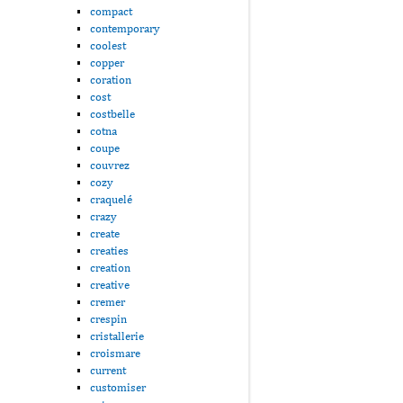
compact
contemporary
coolest
copper
coration
cost
costbelle
cotna
coupe
couvrez
cozy
craquelé
crazy
create
creaties
creation
creative
cremer
crespin
cristallerie
croismare
current
customiser