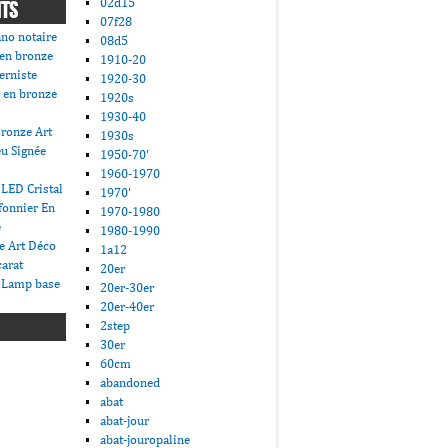
02d15
NTS
07f28
ano notaire
08d5
 en bronze
1910-20
erniste
1920-30
 en bronze
1920s
1930-40
ronze Art
1930s
u Signée
1950-70'
1960-1970
LED Cristal
1970'
fonnier En
1970-1980
e
1980-1990
e Art Déco
1a12
carat
20er
 Lamp base
20er-30er
20er-40er
2step
30er
60cm
abandoned
abat
abat-jour
abat-jouropaline