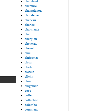
chambost
chambre
champignon
chandelier
chapeau
charles
charmante
chat
cherpion
cheverny
chevet
chic
christmas
circa
clarté
classic
clichy
cloud
cmgrande
coco
colle
collection
colombo
comment