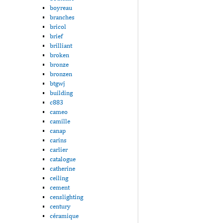
boyreau
branches
bricol
brief
brilliant
broken
bronze
bronzen
btgwj
building
c883
cameo
camille
canap
carins
carlier
catalogue
catherine
ceiling
cement
censlighting
century
céramique