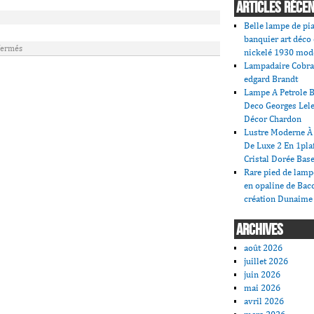
ARTICLES RÉCE
Belle lampe de pi
banquier art déco
fermés
nickelé 1930 mod
Lampadaire Cobra
edgard Brandt
Lampe A Petrole B
Deco Georges Lele
Décor Chardon
Lustre Moderne À 
De Luxe 2 En 1pla
Cristal Dorée Bas
Rare pied de lamp
en opaline de Bac
création Dunaime
ARCHIVES
août 2026
juillet 2026
juin 2026
mai 2026
avril 2026