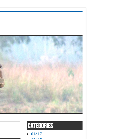
CATEGORIES
01d17