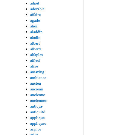
adnet
adorable
affaire
agudo
ahoi
aladdin
aladin
albert
alberts
alfaplex
alfred
alise
amazing
ambiance
ancien
ancienn
ancienne
anciennes
antique
antiquité
applique
appliques
argilor
arlus