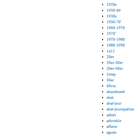
1920s
1930-40
1930s
1950-70'
1960-1970
1970'
1970-1980
1980-1990
1a12
20er
20er-30er
20er-40er
2step
30er
60cm
abandoned
abat
abat-jour
abat-jouropaline
adnet
adorable
affaire
agudo