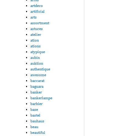
artdeco
artificial
arts
assortment
astuces
atelier
ation
ations
atypique
aubin
auktion
authentique
awesome
baccarat
baguara
banker
bankerlampe
barbier
base
bastel
bauhaus
beau
beautiful