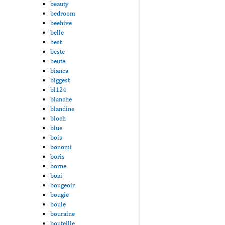
beauty
bedroom
beehive
belle
best
beste
beute
bianca
biggest
bl124
blanche
blandine
bloch
blue
bois
bonomi
boris
borne
bosi
bougeoir
bougie
boule
bouraine
bouteille