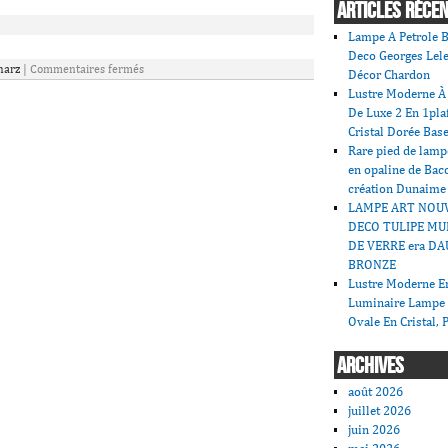
ARTICLES RÉCE
Lampe A Petrole B
Deco Georges Lele
harz
|
Commentaires fermés
Décor Chardon
Lustre Moderne À 
De Luxe 2 En 1pla
Cristal Dorée Bas
Rare pied de lamp
en opaline de Bac
création Dunaime
LAMPE ART NOU
DECO TULIPE MU
DE VERRE era DA
BRONZE
Lustre Moderne En
Luminaire Lampe
Ovale En Cristal, 
ARCHIVES
août 2026
juillet 2026
juin 2026