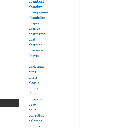
chambost
chambre
champignon
chandelier
chapeau
charles
charmante
chat
cherpion
cheverny
chevet
chic
christmas
circa
clarté
classic
clichy
cloud
cmgrande
coco
colle
collection
colombo
comment