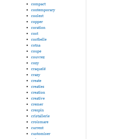
compact
contemporary
coolest
copper
coration
cost
costbelle
cotna
coupe
couvrez
cozy
craquelé
crazy
create
creaties
creation
creative
cremer
crespin
cristallerie
croismare
current
customiser