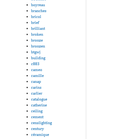
boyreau
branches
bricol
brief
brilliant
broken
bronze
bronzen
btgwj
building
c883
cameo
camille
canap
carins
carlier
catalogue
catherine
ceiling
cement
censlighting
century
céramique