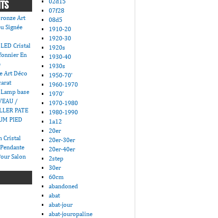
02d15
NTS
07f28
ronze Art
08d5
u Signée
1910-20
1920-30
LED Cristal
1920s
fonnier En
1930-40
e
1930s
e Art Déco
1950-70'
carat
1960-1970
 Lamp base
1970'
VEAU /
1970-1980
LLER PATE
1980-1990
UM PIED
1a12
20er
 Cristal
20er-30er
 Pendante
20er-40er
Pour Salon
2step
30er
60cm
abandoned
abat
abat-jour
abat-jouropaline