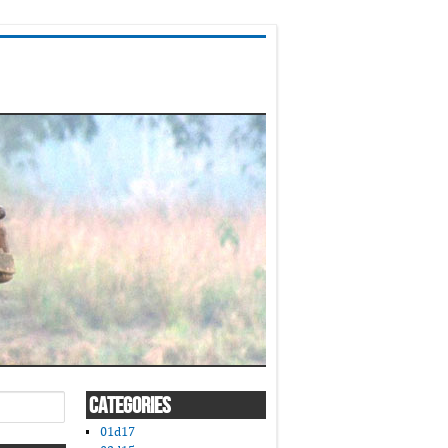
CATEGORIES
01d17