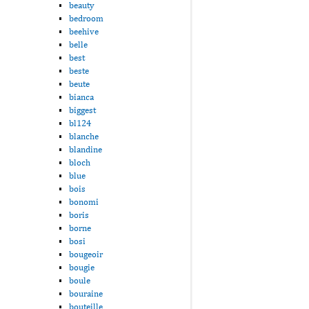
beauty
bedroom
beehive
belle
best
beste
beute
bianca
biggest
bl124
blanche
blandine
bloch
blue
bois
bonomi
boris
borne
bosi
bougeoir
bougie
boule
bouraine
bouteille