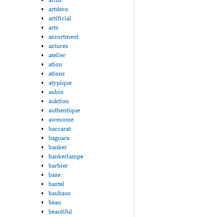
artdeco
artificial
arts
assortment
astuces
atelier
ation
ations
atypique
aubin
auktion
authentique
awesome
baccarat
baguara
banker
bankerlampe
barbier
base
bastel
bauhaus
beau
beautiful