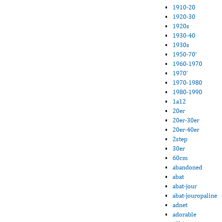
1910-20
1920-30
1920s
1930-40
1930s
1950-70'
1960-1970
1970'
1970-1980
1980-1990
1a12
20er
20er-30er
20er-40er
2step
30er
60cm
abandoned
abat
abat-jour
abat-jouropaline
adnet
adorable