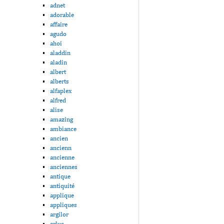
adnet
adorable
affaire
agudo
ahoi
aladdin
aladin
albert
alberts
alfaplex
alfred
alise
amazing
ambiance
ancien
ancienn
ancienne
anciennes
antique
antiquité
applique
appliques
argilor
arlus