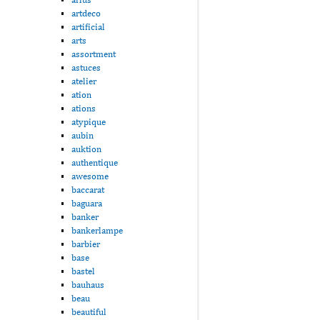
artdeco
artificial
arts
assortment
astuces
atelier
ation
ations
atypique
aubin
auktion
authentique
awesome
baccarat
baguara
banker
bankerlampe
barbier
base
bastel
bauhaus
beau
beautiful