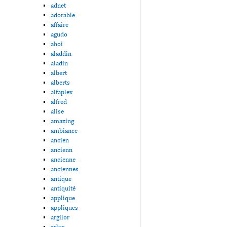
adnet
adorable
affaire
agudo
ahoi
aladdin
aladin
albert
alberts
alfaplex
alfred
alise
amazing
ambiance
ancien
ancienn
ancienne
anciennes
antique
antiquité
applique
appliques
argilor
arlus