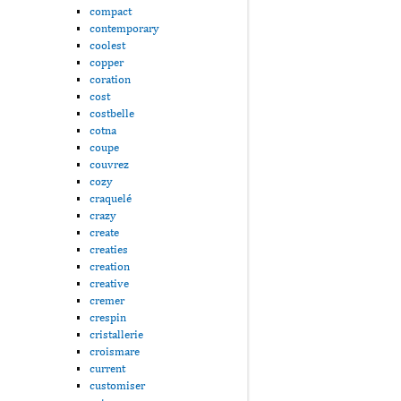
compact
contemporary
coolest
copper
coration
cost
costbelle
cotna
coupe
couvrez
cozy
craquelé
crazy
create
creaties
creation
creative
cremer
crespin
cristallerie
croismare
current
customiser