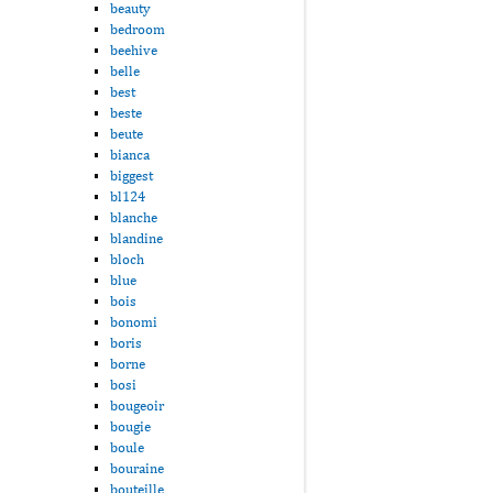
beauty
bedroom
beehive
belle
best
beste
beute
bianca
biggest
bl124
blanche
blandine
bloch
blue
bois
bonomi
boris
borne
bosi
bougeoir
bougie
boule
bouraine
bouteille