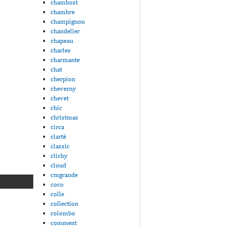
chambost
chambre
champignon
chandelier
chapeau
charles
charmante
chat
cherpion
cheverny
chevet
chic
christmas
circa
clarté
classic
clichy
cloud
cmgrande
coco
colle
collection
colombo
comment