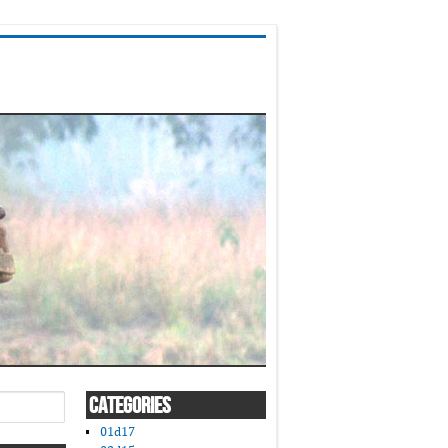
CATEGORIES
01d17