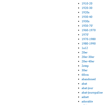
1910-20
1920-30
1920s
1930-40
1930s
1950-70'
1960-1970
1970'
1970-1980
1980-1990
1a12
20er
20er-30er
20er-40er
2step
30er
60cm
abandoned
abat
abat-jour
abat-jouropaline
adnet
adorable