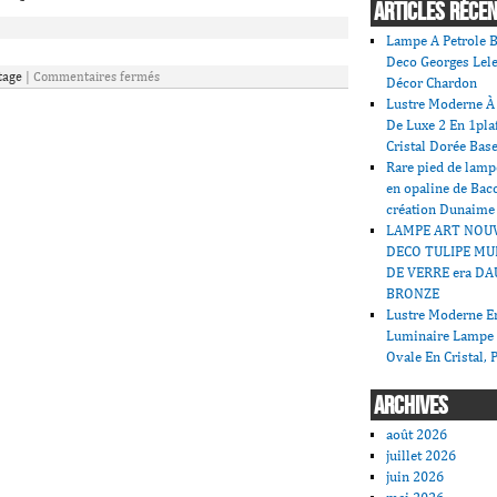
ARTICLES RÉCE
Lampe A Petrole B
Deco Georges Lele
tage
|
Commentaires fermés
Décor Chardon
Lustre Moderne À 
De Luxe 2 En 1pla
Cristal Dorée Bas
Rare pied de lamp
en opaline de Bac
création Dunaime
LAMPE ART NOU
DECO TULIPE MU
DE VERRE era DA
BRONZE
Lustre Moderne En
Luminaire Lampe
Ovale En Cristal, 
ARCHIVES
août 2026
juillet 2026
juin 2026