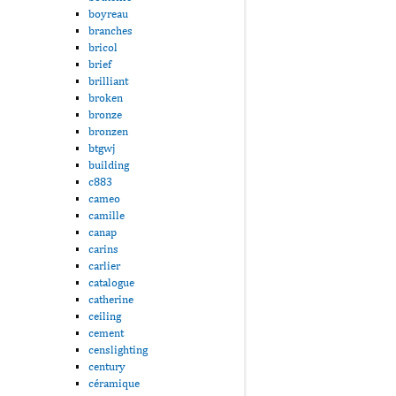
boyreau
branches
bricol
brief
brilliant
broken
bronze
bronzen
btgwj
building
c883
cameo
camille
canap
carins
carlier
catalogue
catherine
ceiling
cement
censlighting
century
céramique