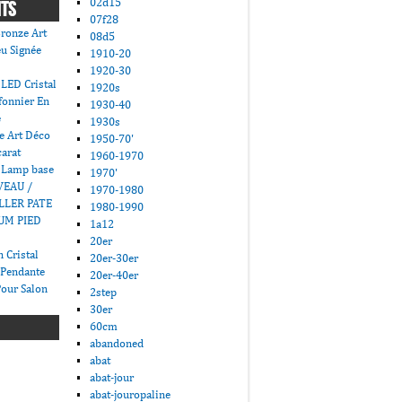
02d15
NTS
07f28
ronze Art
08d5
u Signée
1910-20
1920-30
LED Cristal
1920s
fonnier En
1930-40
e
1930s
e Art Déco
1950-70'
carat
1960-1970
 Lamp base
1970'
VEAU /
1970-1980
LLER PATE
1980-1990
UM PIED
1a12
20er
 Cristal
20er-30er
 Pendante
20er-40er
Pour Salon
2step
30er
60cm
abandoned
abat
abat-jour
abat-jouropaline