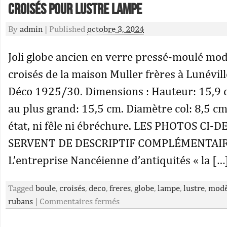
croisés pour lustre lampe
By
admin
|
Published
octobre 3, 2024
Joli globe ancien en verre pressé-moulé mo
croisés de la maison Muller frères à Lunévil
Déco 1925/30. Dimensions : Hauteur: 15,9
au plus grand: 15,5 cm. Diamètre col: 8,5 cm
état, ni fêle ni ébréchure. LES PHOTOS CI-D
SERVENT DE DESCRIPTIF COMPLÉMENTAIRE
L’entreprise Nancéienne d’antiquités « la […
Tagged
boule
,
croisés
,
deco
,
freres
,
globe
,
lampe
,
lustre
,
modè
rubans
|
Commentaires fermés