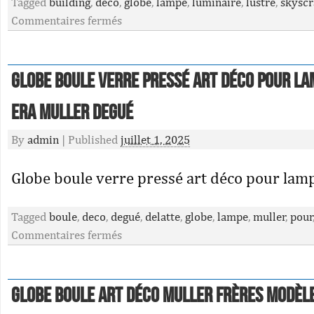
Tagged
building
,
deco
,
globe
,
lampe
,
luminaire
,
lustre
,
skyscr
Commentaires fermés
Globe boule verre pressé art déco pour la
Era Muller Degué
By
admin
|
Published
juillet 1, 2025
Globe boule verre pressé art déco pour lamp
Tagged
boule
,
deco
,
degué
,
delatte
,
globe
,
lampe
,
muller
,
pour
Commentaires fermés
Globe Boule Art déco Muller Frères modèl