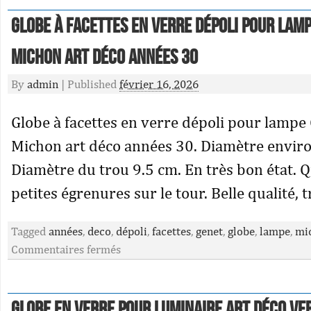
Globe à facettes en verre dépoli pour lamp
Michon art déco années 30
By
admin
|
Published
février 16, 2026
Globe à facettes en verre dépoli pour lampe
Michon art déco années 30. Diamètre envir
Diamètre du trou 9.5 cm. En très bon état. 
petites égrenures sur le tour. Belle qualité, t
Tagged
années
,
deco
,
dépoli
,
facettes
,
genet
,
globe
,
lampe
,
mi
Commentaires fermés
Globe en Verre pour Luminaire Art Déco Ve