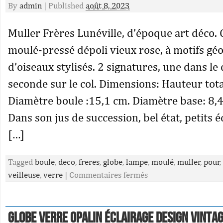
By
admin
|
Published
août 8, 2023
Muller Frères Lunéville, d’époque art déco. 
moulé-pressé dépoli vieux rose, à motifs gé
d’oiseaux stylisés. 2 signatures, une dans le 
seconde sur le col. Dimensions: Hauteur tota
Diamètre boule :15,1 cm. Diamètre base: 8,4
Dans son jus de succession, bel état, petits é
[…]
Tagged
boule
,
deco
,
freres
,
globe
,
lampe
,
moulé
,
muller
,
pour
,
veilleuse
,
verre
|
Commentaires fermés
Globe verre opalin éclairage design vinta