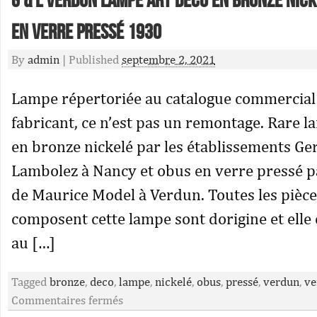
G & L Verdun Lampe Art Deco En Bronze Nick
En Verre Pressé 1930
By
admin
|
Published
septembre 2, 2021
Lampe répertoriée au catalogue commercia
fabricant, ce n’est pas un remontage. Rare l
en bronze nickelé par les établissements G
Lambolez à Nancy et obus en verre pressé pa
de Maurice Model à Verdun. Toutes les pièce
composent cette lampe sont dorigine et elle
au […]
Tagged
bronze
,
deco
,
lampe
,
nickelé
,
obus
,
pressé
,
verdun
,
ve
Commentaires fermés